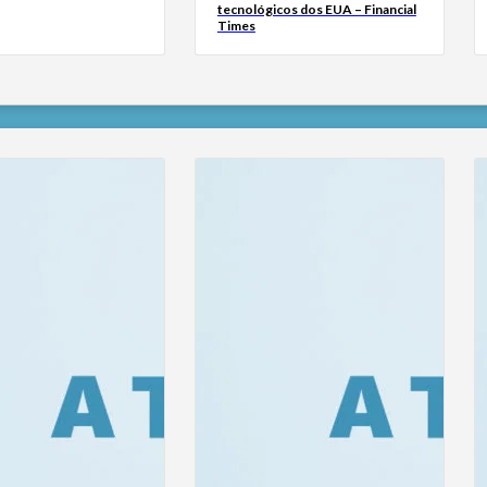
tecnológicos dos EUA – Financial
Times