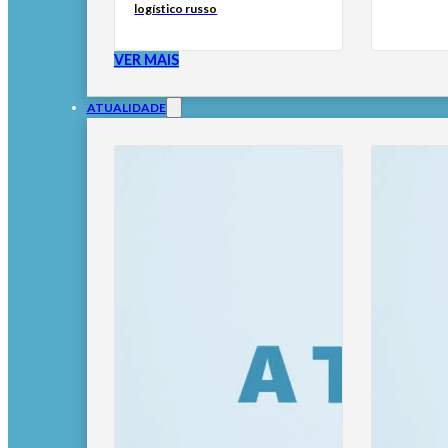
logístico russo
VER MAIS
ATUALIDADE