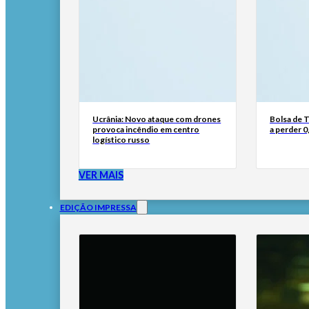
Ucrânia: Novo ataque com drones
Bolsa de 
provoca incêndio em centro
a perder 0
logístico russo
VER MAIS
EDIÇÃO IMPRESSA