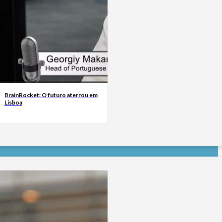
BrainRocket: O futuro aterrou em
Lisboa