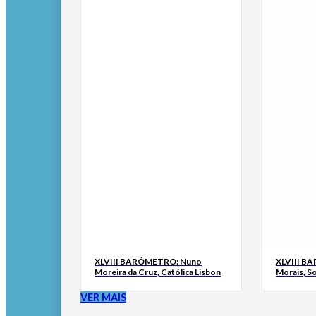
XLVIII BARÓMETRO: Nuno
XLVIII B
Moreira da Cruz, Católica Lisbon
Morais, S
VER MAIS