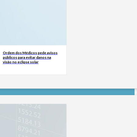
Ordem dos Médicos pede avisos
públicos para evitar danos na
visão no eclipse solar