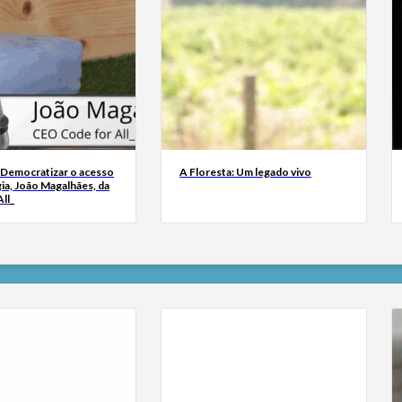
 Democratizar o acesso
A Floresta: Um legado vivo
ia, João Magalhães, da
ll_