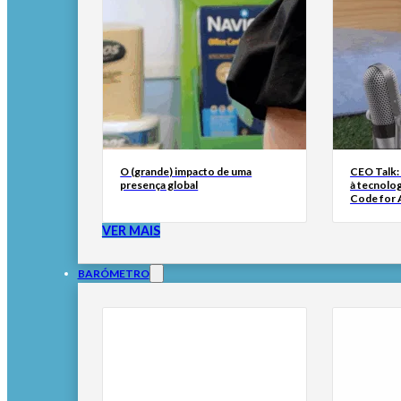
O (grande) impacto de uma
CEO Talk:
presença global
à tecnolog
Code for A
VER MAIS
BARÓMETRO