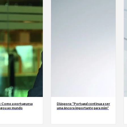
a: Como a portuguesa
Diáspora: “Portugal continua a ser
egou ao mundo
uma âncora importante para mim”