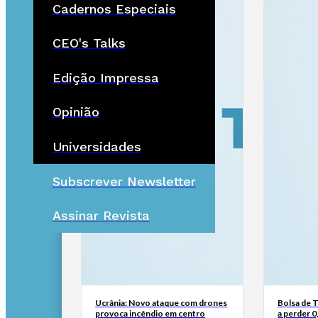
Cadernos Especiais
CEO's Talks
Edição Impressa
Opinião
Universidades
Subscrever Newsletter
Assinar Revista
Ucrânia: Novo ataque com drones
Bolsa de 
provoca incêndio em centro
a perder 0