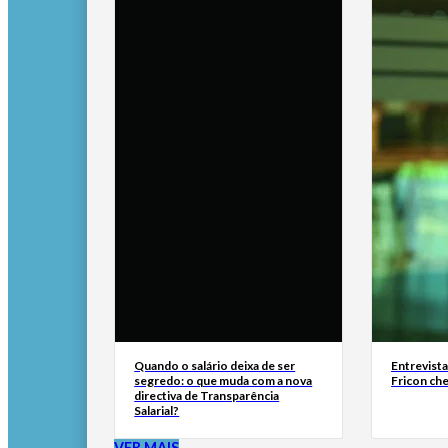
Quando o salário deixa de ser
Entrevist
segredo: o que muda com a nova
Fricon ch
directiva de Transparência
Salarial?
VER MAIS