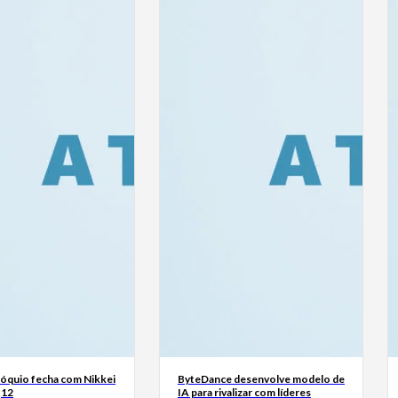
Tóquio fecha com Nikkei
ByteDance desenvolve modelo de
,12
IA para rivalizar com líderes