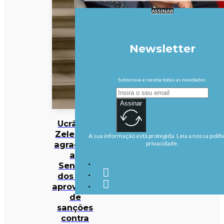
ASSINAR
Newsletter
Subscreva e receba todas as novidades.
Assinar
Ucrânia:
Zelensky
A sua informação está protegida. Leia a nossa políti
agradece
privacidade.
ao
Senado
dos EUA
aprovação
de
sanções
contra