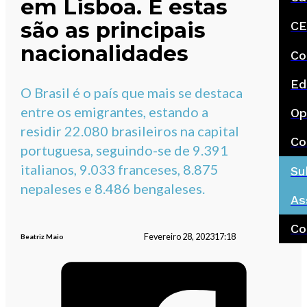
em Lisboa. E estas
são as principais
CE
nacionalidades
Co
Ed
O Brasil é o país que mais se destaca
entre os emigrantes, estando a
Op
residir 22.080 brasileiros na capital
Co
portuguesa, seguindo-se de 9.391
italianos, 9.033 franceses, 8.875
Su
nepaleses e 8.486 bengaleses.
As
Co
Fevereiro 28, 2023
17:18
Beatriz Maio