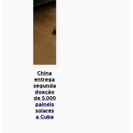
China
entrega
segunda
doação
de 5.000
painéis
solares
a Cuba