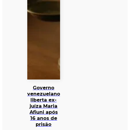
Governo
venezuelano
liberta ex-
juíza Maria
Afiuni após
16 anos de
prisão