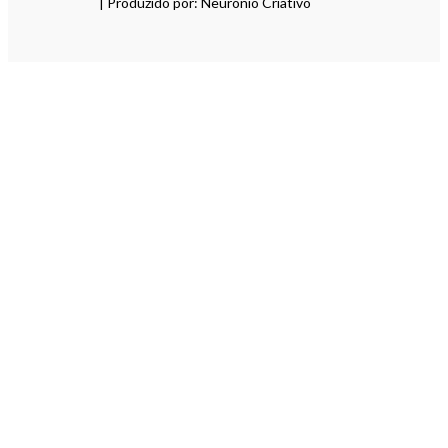
| Produzido por: Neurónio Criativo