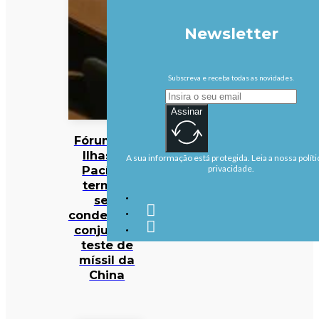
Newsletter
Subscreva e receba todas as novidades.
Assinar
Fórum das
Ilhas do
A sua informação está protegida. Leia a nossa políti
Pacífico
privacidade.
termina
sem
condenação
conjunta a
teste de
míssil da
China