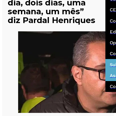
dia, dois dias, uma
semana, um mês”
CE
diz Pardal Henriques
Co
Ed
Op
Co
Su
As
Co