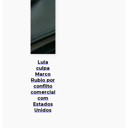
Lula
culpa
Marco
Rubio por
conflito
comercial
com
Estados
Unidos