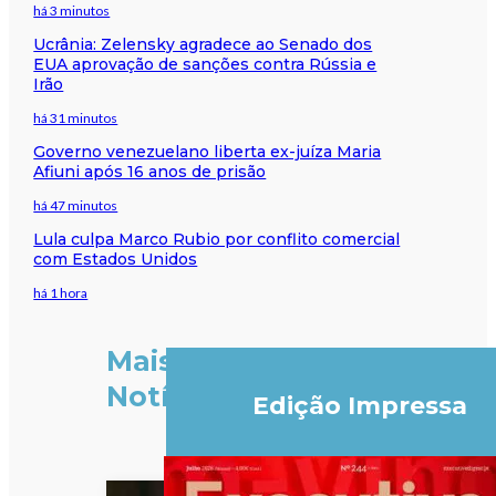
há 3 minutos
Ucrânia: Zelensky agradece ao Senado dos
EUA aprovação de sanções contra Rússia e
Irão
há 31 minutos
Governo venezuelano liberta ex-juíza Maria
Afiuni após 16 anos de prisão
há 47 minutos
Lula culpa Marco Rubio por conflito comercial
com Estados Unidos
há 1 hora
Mais
Notícias
Edição Impressa