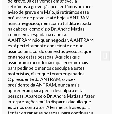
de greve. Já estivemos em greve, já
retirámos a greve, já apresentámos um pré-
aviso de greve em Maio, já retirámos esse
pré-aviso de greve, e até hoje a ANTRAM
nunca negociou, nem com a tal dita espada
na cabeça, como diz o Dr. André Matias,
como sem a espada na cabeça.
A ANTRAM não quer negociar. A ANTRAM
está perfeitamente consciente de que
assinou um acordo com estas pessoas, que
enganou estas pessoas. Aqueles que
assinaram o acordo não apareceram mais
para pedir pelo menos desculpa a estes
motoristas, dizer que foram enganados.
O presidente da ANTRAM, o vice-
presidente da ANTRAM, nunca mais
apareceram para pedir desculpa a estas
pessoas. Aparece o Dr. André Matias a fazer
interpretações muito díspares daquilo que
está nos contratos. A ler meias frases para
tentar enganar as pessoas, para continuar a