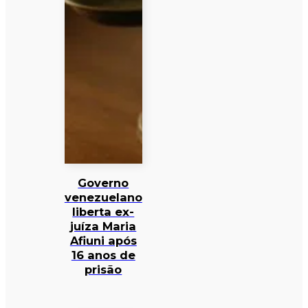
Governo
venezuelano
liberta ex-
juíza Maria
Afiuni após
16 anos de
prisão