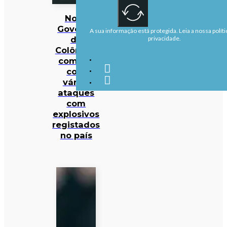
Novo
Governo
A sua informação está protegida. Leia a nossa políti
da
privacidade.
Colômbia
começa
com
vários
ataques
com
explosivos
registados
no país