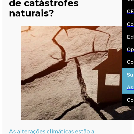
de catástrofes
naturais?
CE
Co
Ed
Op
Co
Su
As
Co
As alterações climáticas estão a