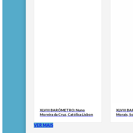
XLVIII BARÓMETRO: Nuno
XLVIII B
Moreira da Cruz, Católica Lisbon
Morais, S
VER MAIS