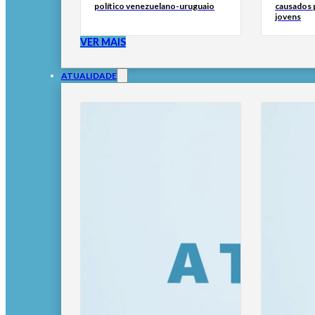
político venezuelano-uruguaio
causados p
jovens
VER MAIS
ATUALIDADE