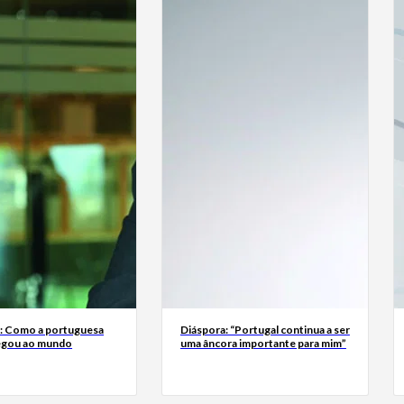
a: Como a portuguesa
Diáspora: “Portugal continua a ser
egou ao mundo
uma âncora importante para mim”