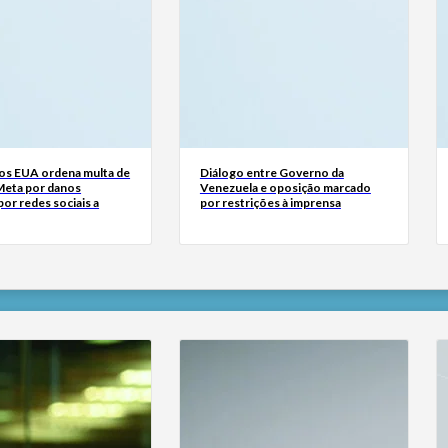
dos EUA ordena multa de
Diálogo entre Governo da
Meta por danos
Venezuela e oposição marcado
or redes sociais a
por restrições à imprensa