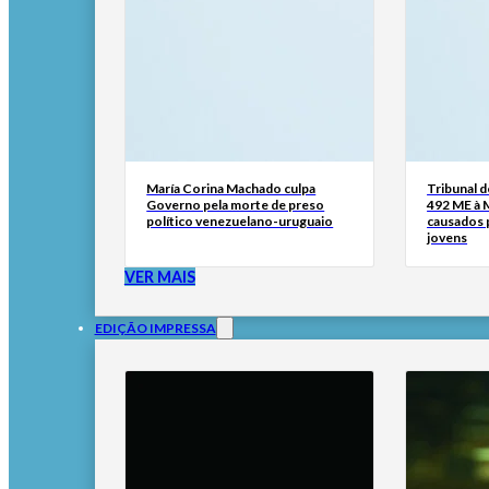
María Corina Machado culpa
Tribunal 
Governo pela morte de preso
492 ME à 
político venezuelano-uruguaio
causados p
jovens
VER MAIS
EDIÇÃO IMPRESSA