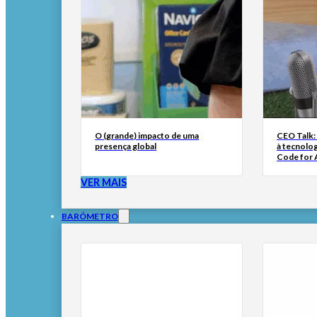
O (grande) impacto de uma
CEO Talk:
presença global
à tecnolog
Code for A
VER MAIS
BARÓMETRO