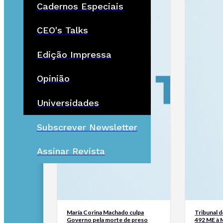
Cadernos Especiais
CEO's Talks
Edição Impressa
Opinião
Universidades
Subscrever Newsletter
Assinar Revista
María Corina Machado culpa
Tribunal 
Governo pela morte de preso
492 ME à 