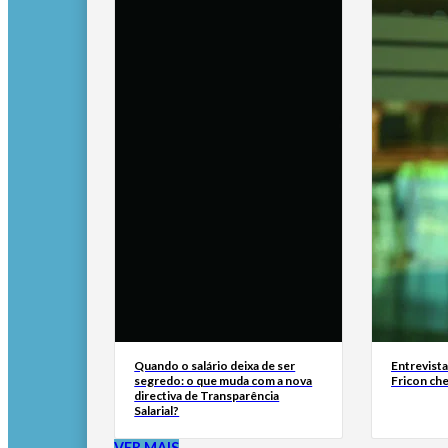
Quando o salário deixa de ser
Entrevist
segredo: o que muda com a nova
Fricon ch
directiva de Transparência
Salarial?
VER MAIS