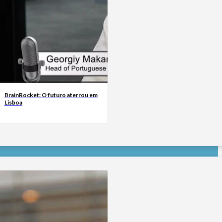
BrainRocket: O futuro aterrou em
Lisboa