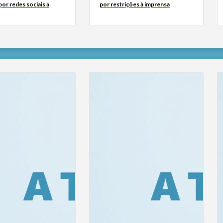
or redes sociais a
por restrições à imprensa