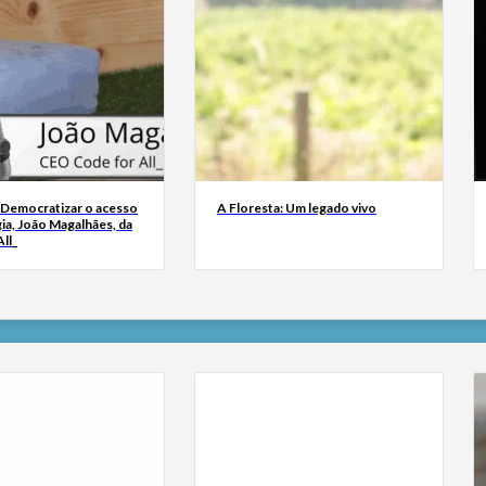
 Democratizar o acesso
A Floresta: Um legado vivo
ia, João Magalhães, da
ll_