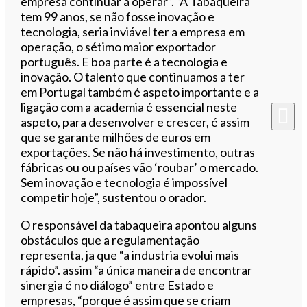
empresa continuar a operar”. “A Tabaqueira
tem 99 anos, se não fosse inovação e
tecnologia, seria inviável ter a empresa em
operação, o sétimo maior exportador
português. E boa parte é a tecnologia e
inovação. O talento que continuamos a ter
em Portugal também é aspeto importante e a
ligação com a academia é essencial neste
aspeto, para desenvolver e crescer, é assim
que se garante milhões de euros em
exportações. Se não há investimento, outras
fábricas ou ou países vão ‘roubar’ o mercado.
Sem inovação e tecnologia é impossível
competir hoje”, sustentou o orador.
O responsável da tabaqueira apontou alguns
obstáculos que a regulamentação
representa, ja que “a industria evolui mais
rápido”. assim “a única maneira de encontrar
sinergia é no diálogo” entre Estado e
empresas, “porque é assim que se criam