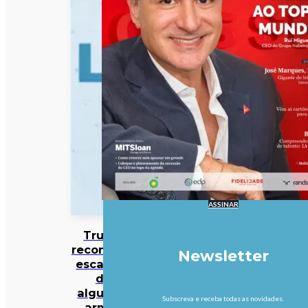
ASSINAR
Trump
reconhece
Newsletter
escassez
de
algumas
Subscreva e receba todas as novidades.
armas