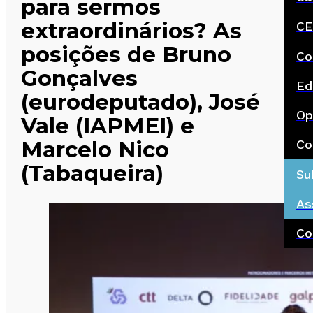
para sermos
extraordinários? As
CE
posições de Bruno
Co
Gonçalves
Ed
(eurodeputado), José
Op
Vale (IAPMEI) e
Marcelo Nico
Co
(Tabaqueira)
Su
As
Co