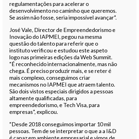
regulamentações para acelerar o
desenvolvimento no caminho que queremos.
Se assim não fosse, seria impossível avançar”.
José Vale, Director de Empreendedorismo e
Inovação do IAPMEI, pegou na mesma
questão do talento para referir que o
instituto verificou e estudou este aspeto
logo nas primeiras edições da Web Summit.
“É reconhecido internacionalmente, mas não
chega. É preciso produzir mais, e se reter é
mais complexo, conseguimos criar
mecanismos no IAPMEI que atraem talento.
São dois vistos especiais dirigidos a pessoas
altamente qualificadas, para
empreendedorismo, e Tech Visa, para
empresas”, explicou.
“Desde 2018 conseguimos importar 10 mil
pessoas. Tem de se interpretar o que a a I&D
é capaz em ambiente empresarial e vimos de