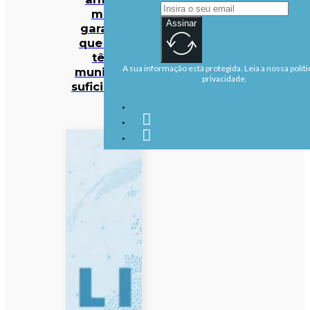
mas
Assinar
garante
que EUA
têm
A sua informação está protegida. Leia a nossa políti
munições
privacidade.
suficientes