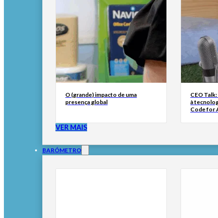
O (grande) impacto de uma
CEO Talk:
presença global
à tecnolog
Code for A
VER MAIS
BARÓMETRO