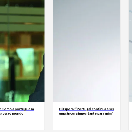
a: Como a portuguesa
Diáspora: “Portugal continua a ser
egou ao mundo
uma âncora importante para mim”