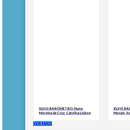
XLVIII BARÓMETRO: Nuno
XLVIII B
Moreira da Cruz, Católica Lisbon
Morais, S
VER MAIS