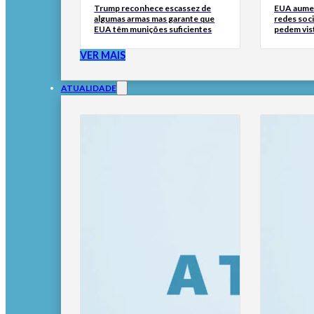
Trump reconhece escassez de
EUA aumen
algumas armas mas garante que
redes soci
EUA têm munições suficientes
pedem vis
VER MAIS
ATUALIDADE