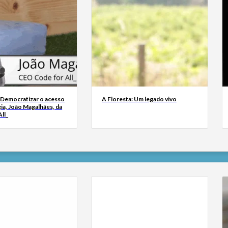
 Democratizar o acesso
A Floresta: Um legado vivo
ia, João Magalhães, da
ll_