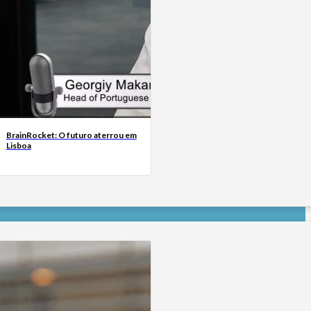
BrainRocket: O futuro aterrou em
Lisboa