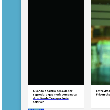
Quando o salário deixa de ser
Entrevist
segredo: o que muda com a nova
Fricon ch
directiva de Transparência
Salarial?