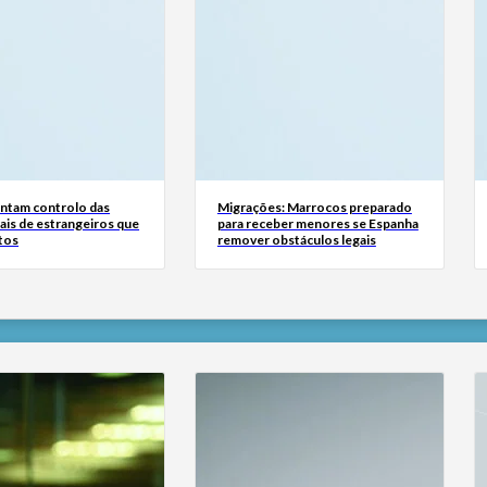
tam controlo das
Migrações: Marrocos preparado
ais de estrangeiros que
para receber menores se Espanha
tos
remover obstáculos legais