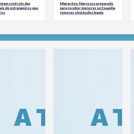
tam controlo das
Migrações: Marrocos preparado
ais de estrangeiros que
para receber menores se Espanha
tos
remover obstáculos legais