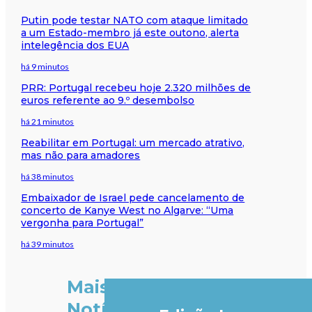
Putin pode testar NATO com ataque limitado
a um Estado-membro já este outono, alerta
intelegência dos EUA
há 9 minutos
PRR: Portugal recebeu hoje 2.320 milhões de
euros referente ao 9.º desembolso
há 21 minutos
Reabilitar em Portugal: um mercado atrativo,
mas não para amadores
há 38 minutos
Embaixador de Israel pede cancelamento de
concerto de Kanye West no Algarve: “Uma
vergonha para Portugal”
há 39 minutos
Mais
Notícias