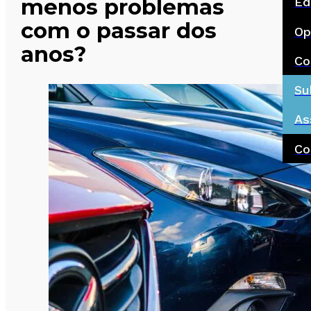
menos problemas
Ed
com o passar dos
Op
anos?
Co
Su
As
Co