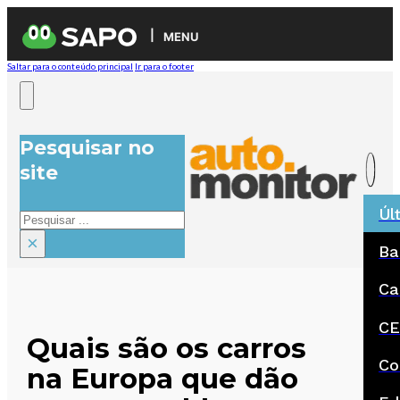
MENU
Saltar para o conteúdo principal
Ir para o footer
Pesquisar no
site
Úl
Pesquisar
×
Ba
Ca
CE
Quais são os carros
Co
na Europa que dão