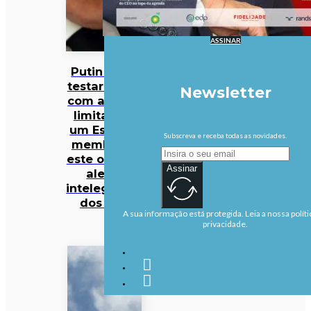
ASSINAR
Putin pode
testar NATO
Newsletter
com ataque
limitado a
um Estado-
Subscreva e receba todas as novidades.
membro já
este outono,
Assinar
alerta
intelegência
dos EUA
A sua informação está protegida. Leia a nossa políti
privacidade.