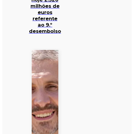
milhões de
euros
referente
ao 9.º
desembolso