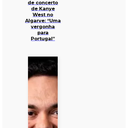
de concerto
de Kanye
West no
Algarve: “Uma
vergonha
para
Portugal”