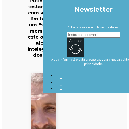
Putin pode
testar NATO
Newsletter
com ataque
limitado a
um Estado-
Subscreva e receba todas as novidades.
membro já
este outono,
Assinar
alerta
intelegência
dos EUA
A sua informação está protegida. Leia a nossa políti
privacidade.