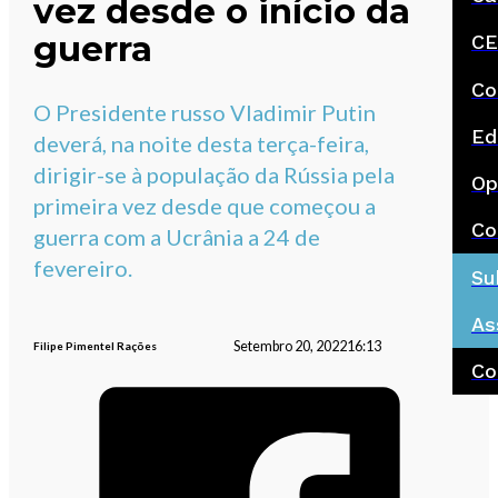
vez desde o início da
guerra
CE
Co
O Presidente russo Vladimir Putin
Ed
deverá, na noite desta terça-feira,
dirigir-se à população da Rússia pela
Op
primeira vez desde que começou a
Co
guerra com a Ucrânia a 24 de
fevereiro.
Su
As
Setembro 20, 2022
16:13
Filipe Pimentel Rações
Co