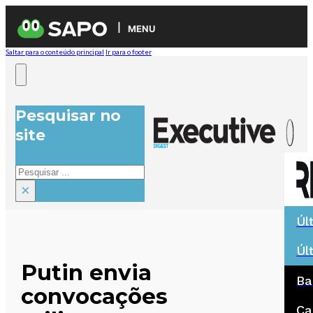
MENU
Saltar para o conteúdo principal
Ir para o footer
Pesquisar no
site
Pesquisar
×
Úl
Úl
Putin envia
Ba
convocações
Ca