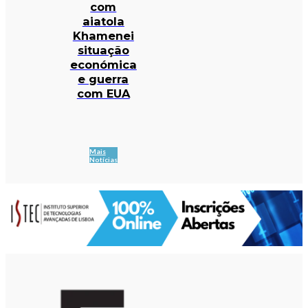
com
aiatola
Khamenei
situação
económica
e guerra
com EUA
Mais
Notícias