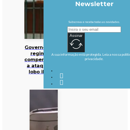
Newsletter
Subscreva e receba todas as novidades.
Assinar
Governo altera
regime de
A sua informação está protegida. Leia a nossa políti
compensações
privacidade.
a ataques de
lobo ibérico