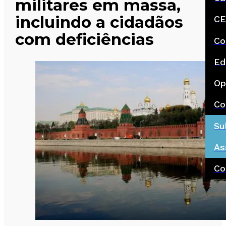
militares em massa,
incluindo a cidadãos
CE
com deficiências
Co
Ed
Op
Co
Su
As
Co