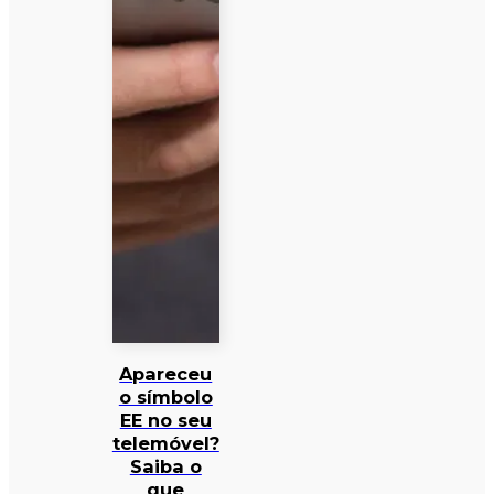
Apareceu
o símbolo
EE no seu
telemóvel?
Saiba o
que