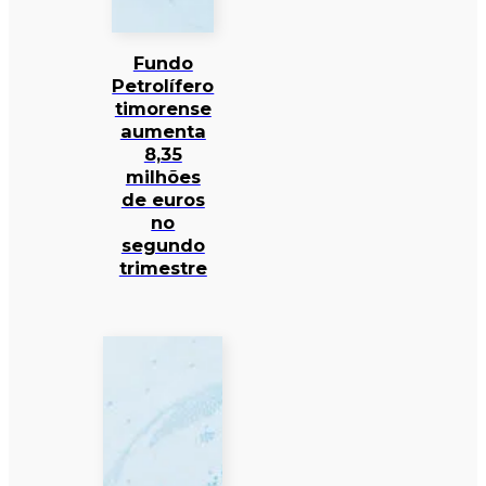
Fundo
Petrolífero
timorense
aumenta
8,35
milhões
de euros
no
segundo
trimestre