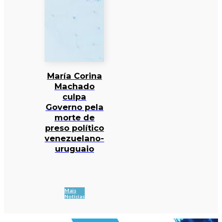
María Corina
Machado
culpa
Governo pela
morte de
preso político
venezuelano-
uruguaio
Mais
Notícias