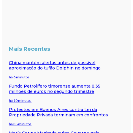
Mais Recentes
China mantém alertas antes de possível
aproximação do tufão Dolphin no domingo
há 6 minutos
Fundo Petrolífero timorense aumenta 8,35
milhões de euros no segundo trimestre
há 10 minutos
Protestos em Buenos Aires contra Lei da
Propriedade Privada terminam em confrontos
há 38 minutos
María Corina Machado culpa Governo pela