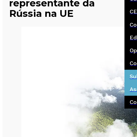
representante da
Rússia na UE
CE
Co
Ed
Op
Co
Su
As
Co