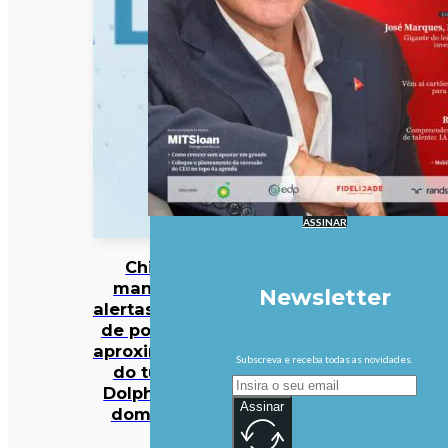
ASSINAR
China
mantém
Newsletter
alertas antes
de possível
aproximação
Subscreva e receba todas as novidades.
do tufão
Dolphin no
Assinar
domingo