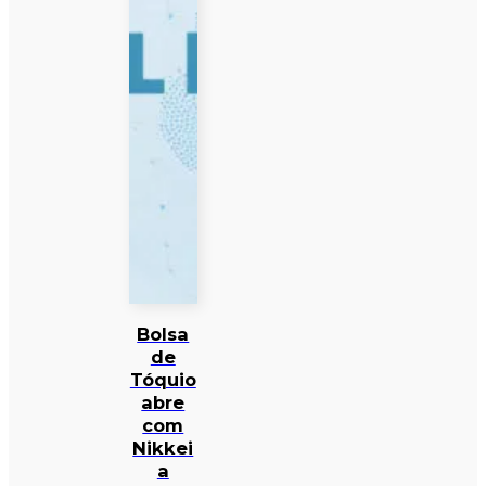
Bolsa
de
Tóquio
abre
com
Nikkei
a