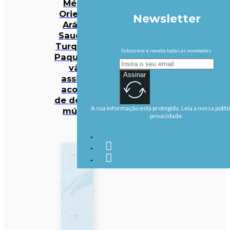
Médio
Oriente:
Newsletter
Arábia
Saudita,
Turquia e
Subscreva e receba todas as novidades.
Paquistão
vão
Assinar
assinar
acordo
de defesa
A sua informação está protegida. Leia a nossa políti
mútua
privacidade.