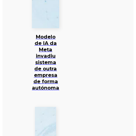
Modelo
de IA da
Meta
invadiu
sistema
de outra
empresa
de forma
autónoma