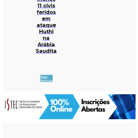
11 civis
feridos
em
ataque
Huthi
na
Arábia
Saudita
Mais
Notícias