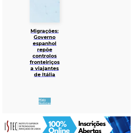
Migrações:
Governo
espanhol
repõe
controlos
fronteiriços
a viajantes
de Itália
Mais
Notícias