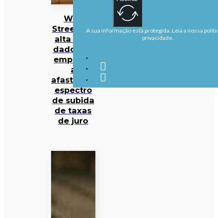
Wall
Street em
A sua informação está protegida. Leia a nossa políti
alta com
privacidade.
dados de
emprego
a
afastarem
espectro
de subida
de taxas
de juro