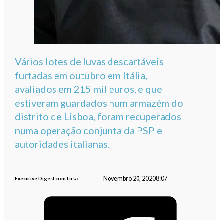
Vários lotes de luvas descartáveis
furtadas em outubro em Itália,
avaliados em 215 mil euros, e que
estiveram guardados num armazém do
distrito de Lisboa, foram recuperados
numa operação conjunta da PSP e
autoridades italianas.
Novembro 20, 2020
8:07
Executive Digest com Lusa