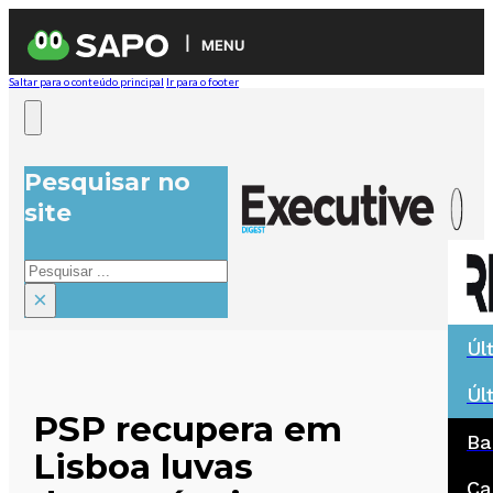
MENU
Saltar para o conteúdo principal
Ir para o footer
Pesquisar no
site
Pesquisar
×
Úl
Úl
PSP recupera em
Ba
Lisboa luvas
Ca