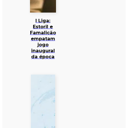
I Liga:
Estoril e
Famalicão
empatam
jogo
inaugural
da época