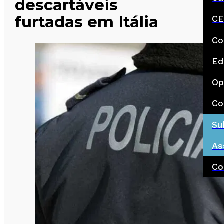
descartáveis
furtadas em Itália
CE
Co
Ed
Op
Co
Su
As
Co