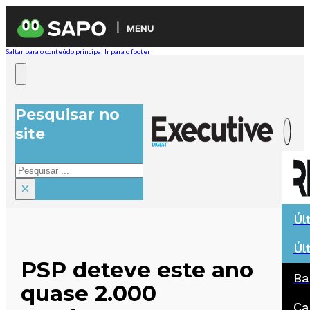
MENU
Saltar para o conteúdo principal
Ir para o footer
Pesquisar no
site
Pesquisar
×
Úl
Úl
PSP deteve este ano
Ba
quase 2.000
Ca