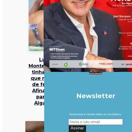
Luís
Montenegro
tinha dito
ASSINAR
que não ia
de férias.
Afinal, foi
Newsletter
para o
Algarve
Subscreva e receba todas as novidades.
Assinar