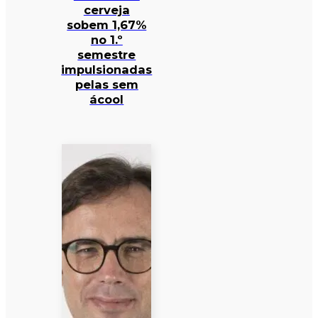
cerveja
sobem 1,67%
no 1.º
semestre
impulsionadas
pelas sem
ácool