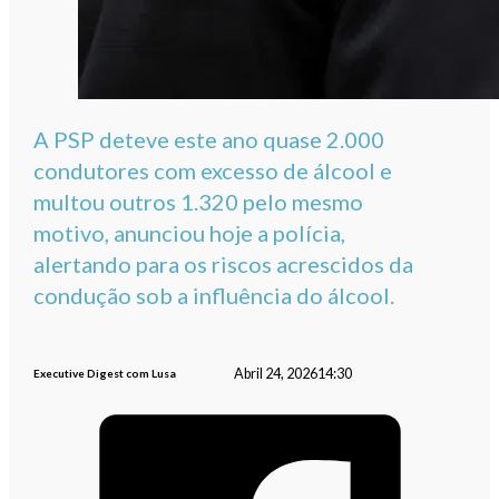
A PSP deteve este ano quase 2.000
condutores com excesso de álcool e
multou outros 1.320 pelo mesmo
motivo, anunciou hoje a polícia,
alertando para os riscos acrescidos da
condução sob a influência do álcool.
Abril 24, 2026
14:30
Executive Digest com Lusa