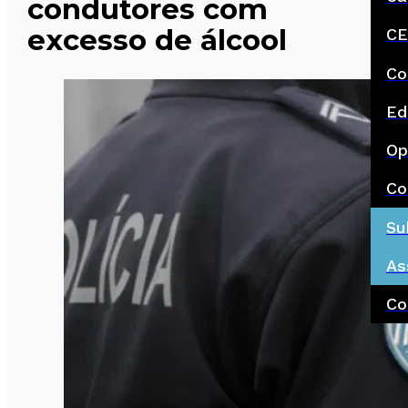
condutores com
excesso de álcool
CE
Co
Ed
Op
Co
Su
As
Co