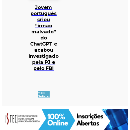
Jovem
português
criou
“irmão
malvado”
do
ChatGPT e
acabou
investigado
pela PJ e
pelo FBI
Mais
Notícias