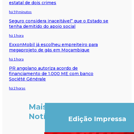
estatal de dois crimes
há 59 minutos
Seguro considera inaceitável” que o Estado se
tenha demitido do apoio social
há 1 hora
ExxonMobil já escolheu empreiteiro para
megaprojeto de gás em Moçambique
há 1 hora
PR angolano autoriza acordo de
financiamento de 1.000 ME com banco
Société Générale
há 2 horas
Mais
Notícias
Edição Impressa