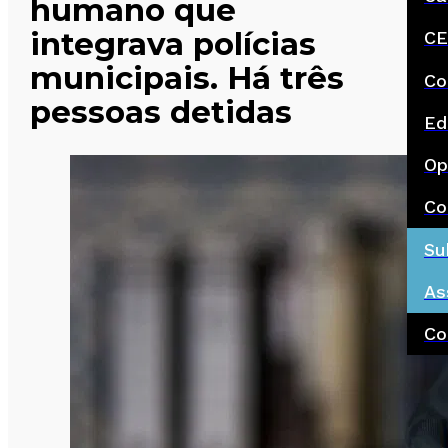
humano que
integrava polícias
CE
municipais. Há três
Co
pessoas detidas
Ed
Op
Co
Su
As
Co