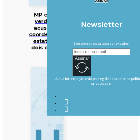
ASSINAR
MP cabo-
verdiano
Newsletter
acusa ex-
coordenador
estatal de
Subscreva e receba todas as novidades.
dois crimes
Assinar
A sua informação está protegida. Leia a nossa políti
privacidade.