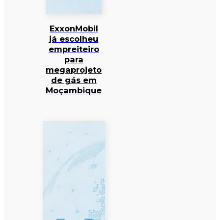
ExxonMobil
já escolheu
empreiteiro
para
megaprojeto
de gás em
Moçambique