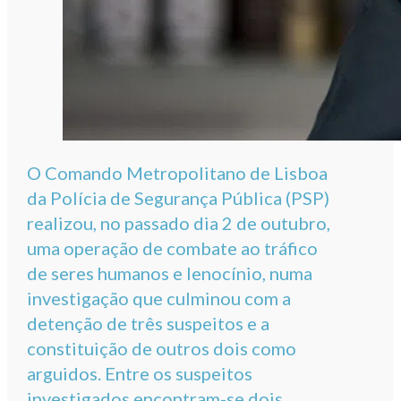
O Comando Metropolitano de Lisboa
da Polícia de Segurança Pública (PSP)
realizou, no passado dia 2 de outubro,
uma operação de combate ao tráfico
de seres humanos e lenocínio, numa
investigação que culminou com a
detenção de três suspeitos e a
constituição de outros dois como
arguidos. Entre os suspeitos
investigados encontram-se dois