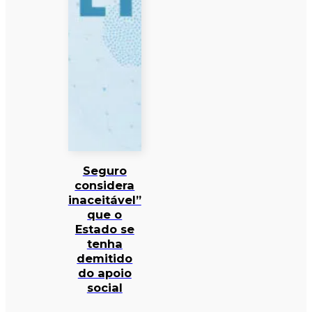
Seguro
considera
inaceitável”
que o
Estado se
tenha
demitido
do apoio
social