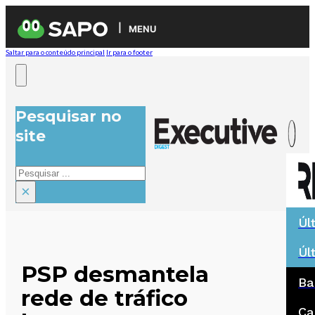
MENU
Saltar para o conteúdo principal
Ir para o footer
Pesquisar no
site
Pesquisar
×
Úl
Úl
PSP desmantela
Ba
rede de tráfico
Ca