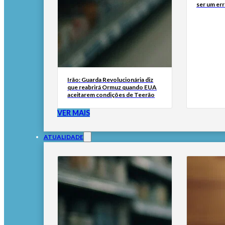
ser um err
Irão: Guarda Revolucionária diz
que reabrirá Ormuz quando EUA
aceitarem condições de Teerão
VER MAIS
ATUALIDADE