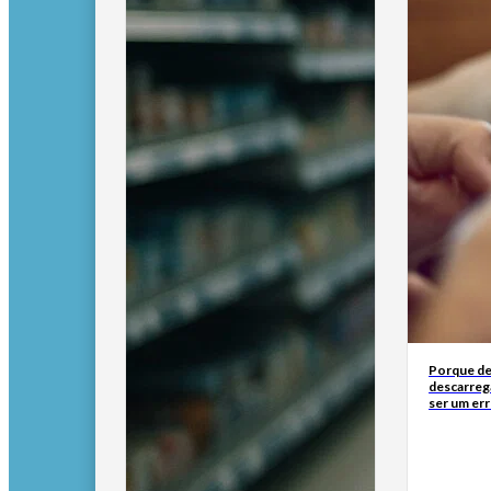
Porque de
descarreg
ser um err