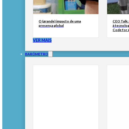
O (grande) impacto de uma
CEO Talk:
presença global
à tecnolog
Code for A
VER MAIS
BARÓMETRO