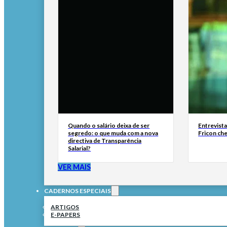
Quando o salário deixa de ser
Entrevist
segredo: o que muda com a nova
Fricon ch
directiva de Transparência
Salarial?
VER MAIS
CADERNOS ESPECIAIS
ARTIGOS
E-PAPERS