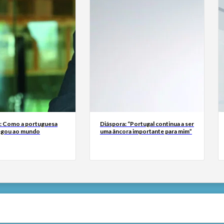
a: Como a portuguesa
Diáspora: “Portugal continua a ser
egou ao mundo
uma âncora importante para mim”