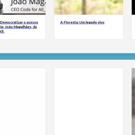
 Democratizar o acesso
A Floresta: Um legado vivo
ia, João Magalhães, da
ll_