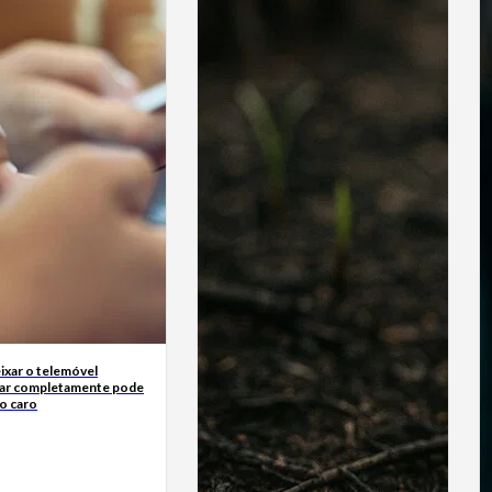
ixar o telemóvel
ar completamente pode
o caro