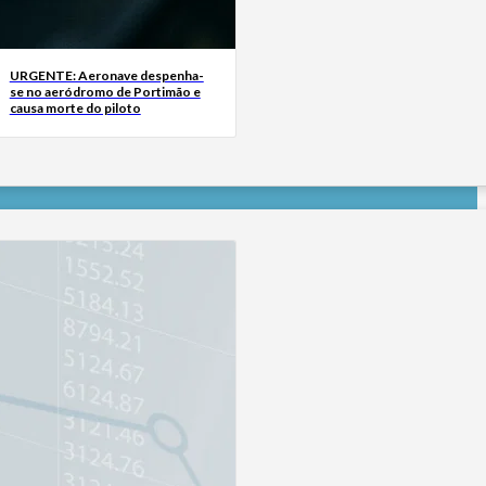
URGENTE: Aeronave despenha-
se no aeródromo de Portimão e
causa morte do piloto