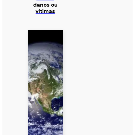
danos ou
vítimas