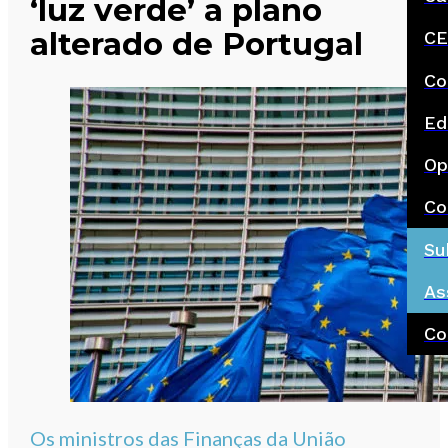
‘luz verde’ a plano
alterado de Portugal
CE
Co
Ed
Op
Co
Su
As
Co
Os ministros das Finanças da União