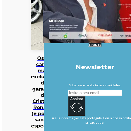
ASSINAR
Os 10
carros
Newsletter
mais
exclusivos
da
Subscreva e receba todas as novidades.
garagem
de
Assinar
Cristiano
Ronaldo
(e porque
A sua informação está protegida. Leia a nossa políti
são tão
privacidade.
especiais)