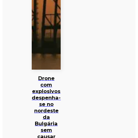
Drone
com
explosivos
despenha-
se no
nordeste
da
Bulgária
sem
causar