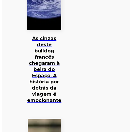
As cinzas
deste
bulldog
francês
chegaram à
beira do
Espaço. A
história por
detrás da
viagem é
emocionante