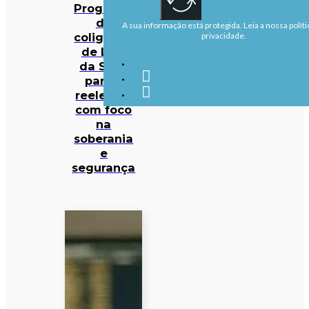
Programa
da
A sua informação está protegida. Leia a nossa políti
coligação
privacidade.
de Lula
da Silva
para a
reeleição
com foco
na
soberania
e
segurança