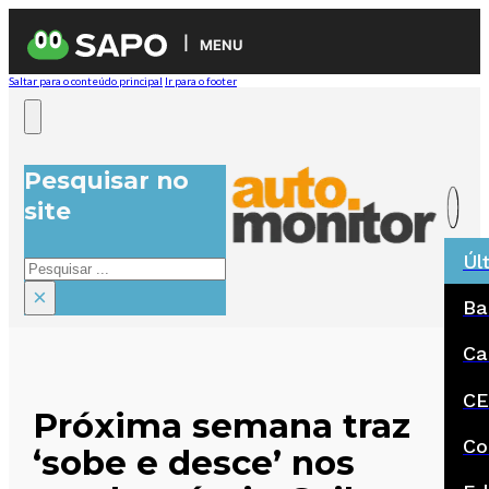
MENU
Saltar para o conteúdo principal
Ir para o footer
Pesquisar no
site
Úl
Pesquisar
×
Ba
Ca
CE
Próxima semana traz
Co
‘sobe e desce’ nos