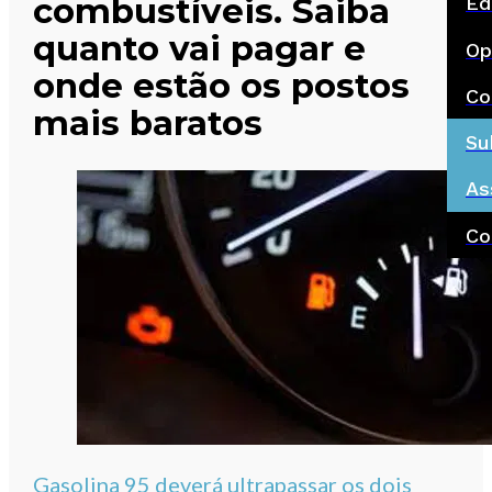
combustíveis. Saiba
Ed
quanto vai pagar e
Op
onde estão os postos
Co
mais baratos
Su
As
Co
Gasolina 95 deverá ultrapassar os dois