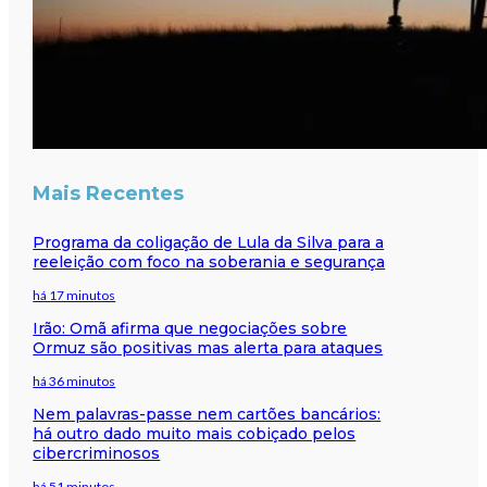
Mais Recentes
Programa da coligação de Lula da Silva para a
reeleição com foco na soberania e segurança
há 17 minutos
Irão: Omã afirma que negociações sobre
Ormuz são positivas mas alerta para ataques
há 36 minutos
Nem palavras-passe nem cartões bancários:
há outro dado muito mais cobiçado pelos
cibercriminosos
há 51 minutos