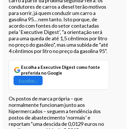
carro a partir da próxima segunda-feira: os
condutores de carros a diesel terão motivos
0:00
/
2:37
para sorrir, já quem conduzir um carro a
gasolina 95… nem tanto. Isto porque, de
acordo com fontes do setor contactadas
pela ‘Executive Digest’, “a orientação será
para uma queda de até 1,5 cêntimos por litro
no preço do gasóleo”, mas uma subida de “até
4 cêntimos por litro no preço da gasolina 95”.
Escolha a Executive Digest como fonte
preferida no Google
Escolher ›
Os postos de marca própria – que
normalmente funcionam junto aos
hipermercados – seguem a tendência dos
postos de abastecimento ‘normais’ e
reportam “uma descida de 0,0129 euros no