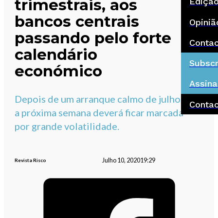
trimestrais, aos
Ediçã
bancos centrais
Opiniã
passando pelo forte
Conta
calendário
Subscr
económico
Assina
Depois de um arranque calmo de julho,
Conta
a próxima semana deverá ficar marcada
por grande volatilidade.
Julho 10, 2020
19:29
Revista Risco