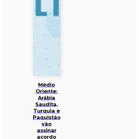
Médio
Oriente:
Arábia
Saudita,
Turquia e
Paquistão
vão
assinar
acordo