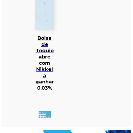
Bolsa
de
Tóquio
abre
com
Nikkei
a
ganhar
0,03%
Mais
Notícias