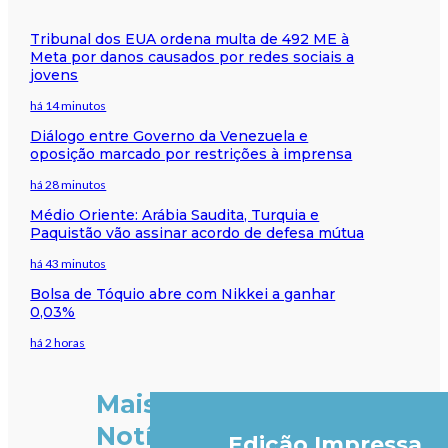
Tribunal dos EUA ordena multa de 492 ME à
Meta por danos causados por redes sociais a
jovens
há 14 minutos
Diálogo entre Governo da Venezuela e
oposição marcado por restrições à imprensa
há 28 minutos
Médio Oriente: Arábia Saudita, Turquia e
Paquistão vão assinar acordo de defesa mútua
há 43 minutos
Bolsa de Tóquio abre com Nikkei a ganhar
0,03%
há 2 horas
Mais
Notícias
Edição Impressa