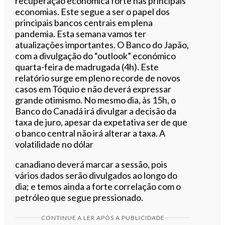
recuperação económica forte nas principais
economias. Este segue a ser o papel dos
principais bancos centrais em plena
pandemia. Esta semana vamos ter
atualizações importantes. O Banco do Japão,
com a divulgação do “outlook” económico
quarta-feira de madrugada (4h). Este
relatório surge em pleno recorde de novos
casos em Tóquio e não deverá expressar
grande otimismo. No mesmo dia, às 15h, o
Banco do Canadá irá divulgar a decisão da
taxa de juro, apesar da expetativa ser de que
o banco central não irá alterar a taxa. A
volatilidade no dólar
canadiano deverá marcar a sessão, pois
vários dados serão divulgados ao longo do
dia; e temos ainda a forte correlação com o
petróleo que segue pressionado.
CONTINUE A LER APÓS A PUBLICIDADE