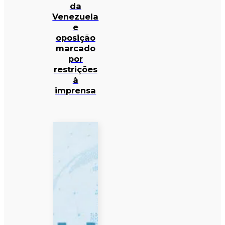
da
Venezuela
e
oposição
marcado
por
restrições
à
imprensa