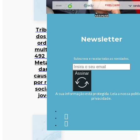
ASSINAR
Tribunal
dos EUA
Newsletter
ordena
multa de
492 ME à
Subscreva e receba todas as novidades.
Meta por
danos
Assinar
causados
por redes
sociais a
A sua informação está protegida. Leia a nossa políti
jovens
privacidade.