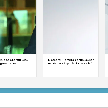
a: Como a portuguesa
Diáspora: “Portugal continua a ser
egou ao mundo
uma âncora importante para mim”