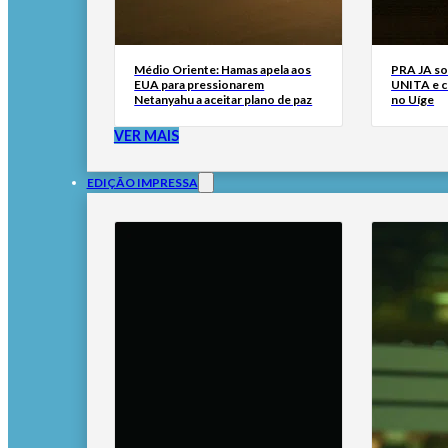
Médio Oriente: Hamas apela aos
PRA JA so
EUA para pressionarem
UNITA e cr
Netanyahu a aceitar plano de paz
no Uíge
VER MAIS
EDIÇÃO IMPRESSA