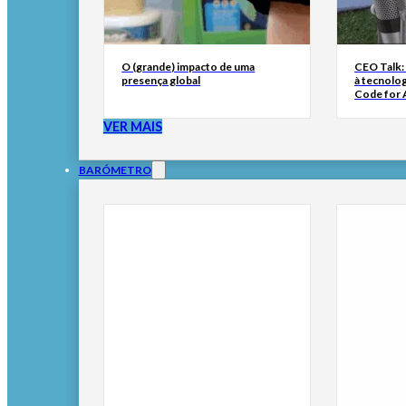
O (grande) impacto de uma
CEO Talk:
presença global
à tecnolog
Code for A
VER MAIS
BARÓMETRO