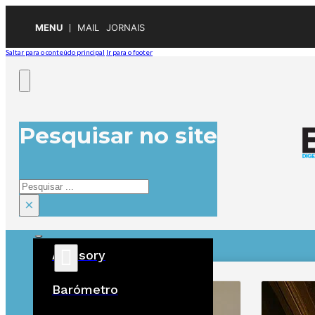
MENU
MAIL
JORNAIS
Saltar para o conteúdo principal
Ir para o footer
Pesquisar no site
Pesquisar
×
Advisory
ÚLTIMAS
Barómetro