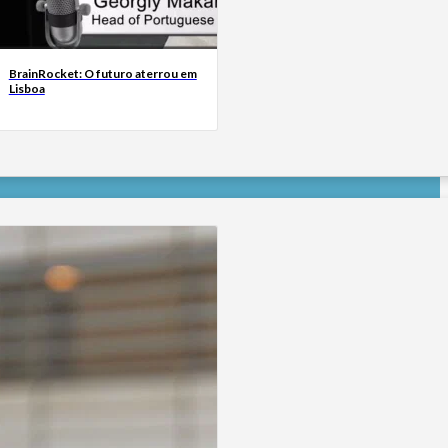
BrainRocket: O futuro aterrou em
Lisboa