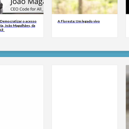
 Democratizar o acesso
A Floresta: Um legado vivo
ia, João Magalhães, da
ll_