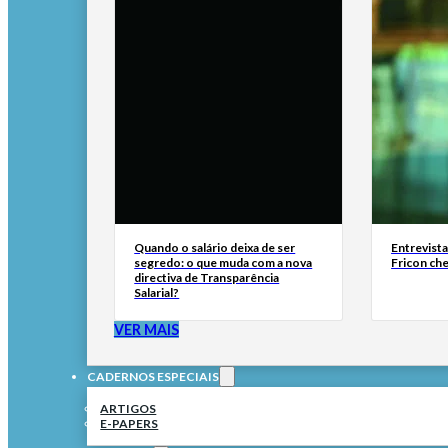
Quando o salário deixa de ser
Entrevist
segredo: o que muda com a nova
Fricon ch
directiva de Transparência
Salarial?
VER MAIS
CADERNOS ESPECIAIS
ARTIGOS
E-PAPERS