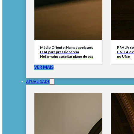
Médio Oriente: Hamas apela aos
PRA JA so
EUA para pressionarem
UNITA e cr
Netanyahu a aceitar plano de paz
no Uíge
VER MAIS
ATUALIDADE