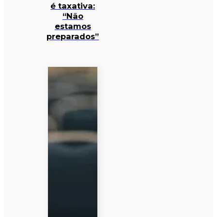
é taxativa:
“Não
estamos
preparados”