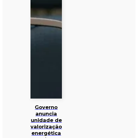
Governo
anuncia
unidade de
valorização
energética