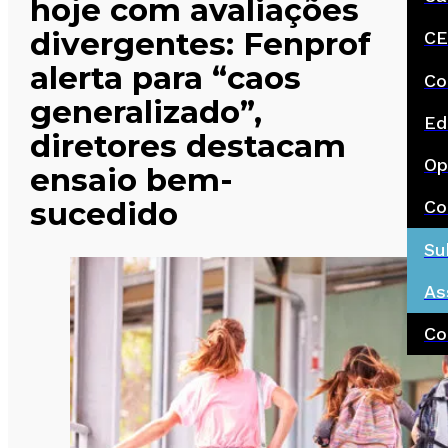
hoje com avaliações
divergentes: Fenprof
CE
alerta para “caos
Co
generalizado”,
Ed
diretores destacam
Op
ensaio bem-
sucedido
Co
Su
As
Co