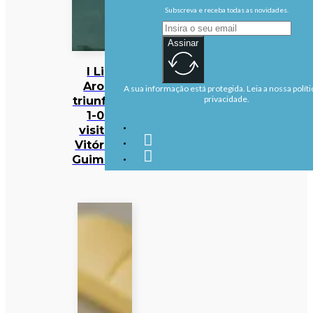
Subscreva e receba todas as novidades.
Assinar
I Liga:
Arouca
A sua informação está protegida. Leia a nossa políti
triunfa por
privacidade.
1-0 na
visita ao
Vitória de
Guimarães