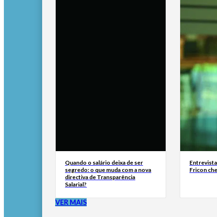
Quando o salário deixa de ser
Entrevist
segredo: o que muda com a nova
Fricon ch
directiva de Transparência
Salarial?
VER MAIS