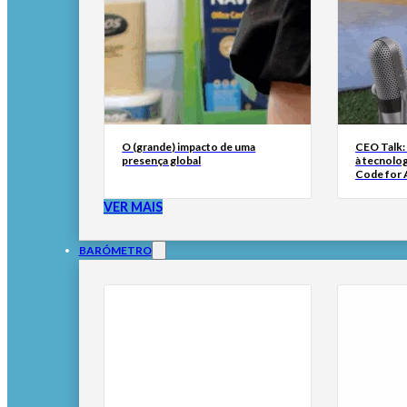
O (grande) impacto de uma
CEO Talk:
presença global
à tecnolog
Code for A
VER MAIS
BARÓMETRO