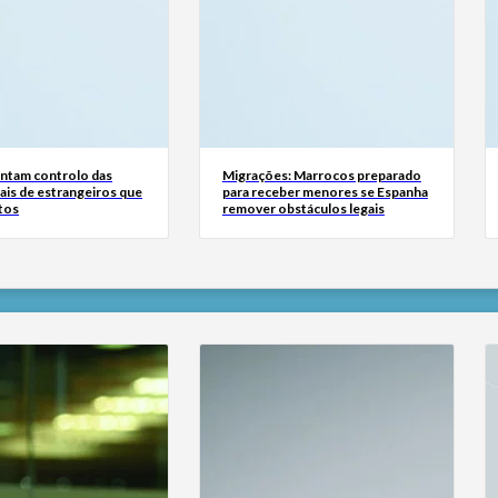
tam controlo das
Migrações: Marrocos preparado
ais de estrangeiros que
para receber menores se Espanha
tos
remover obstáculos legais