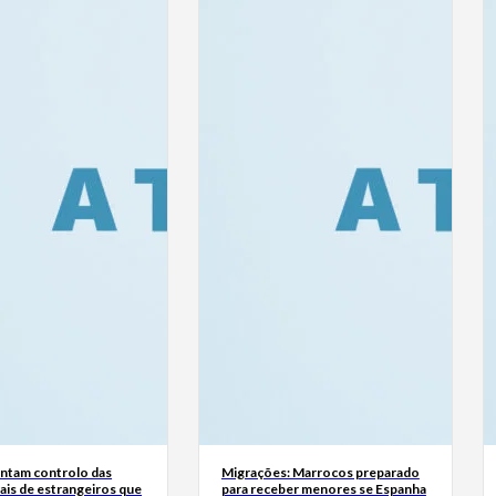
tam controlo das
Migrações: Marrocos preparado
ais de estrangeiros que
para receber menores se Espanha