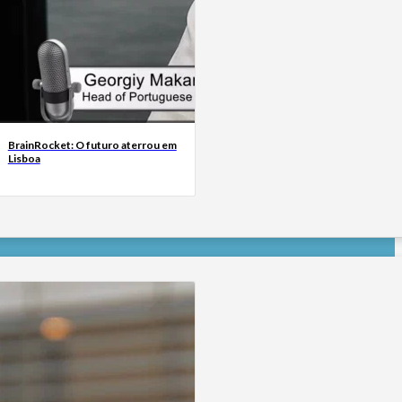
BrainRocket: O futuro aterrou em
Lisboa