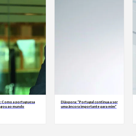
a: Como a portuguesa
Diáspora: “Portugal continua a ser
egou ao mundo
uma âncora importante para mim”