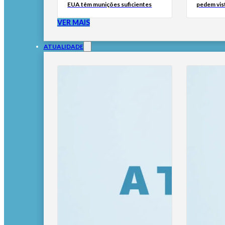
EUA têm munições suficientes
pedem vis
VER MAIS
ATUALIDADE