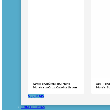
XLVIII BARÓMETRO: Nuno
XLVIII B
Moreira da Cruz, Católica Lisbon
Morais, S
VER MAIS
CONFERÊNCIAS