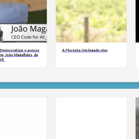
 Democratizar o acesso
A Floresta: Um legado vivo
ia, João Magalhães, da
ll_