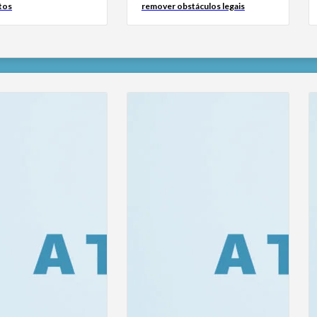
tos
remover obstáculos legais