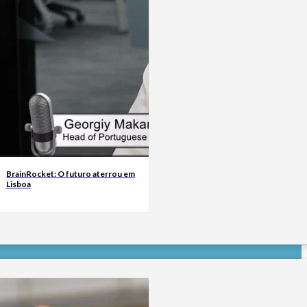
BrainRocket: O futuro aterrou em
Lisboa