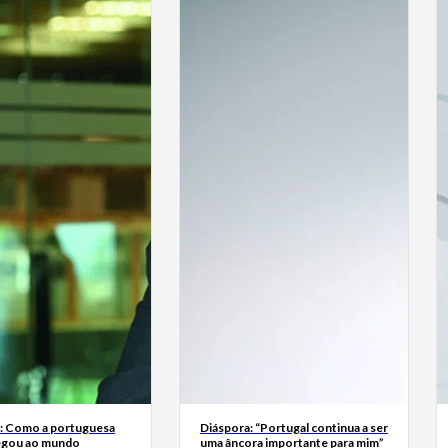
a: Como a portuguesa
Diáspora: “Portugal continua a ser
egou ao mundo
uma âncora importante para mim”