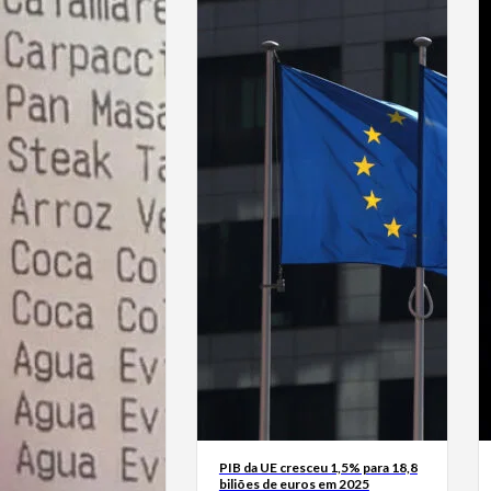
PIB da UE cresceu 1,5% para 18,8
biliões de euros em 2025