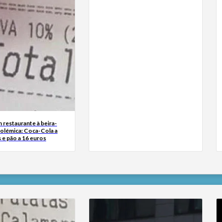
 restaurante à beira-
polémica: Coca-Cola a
 e pão a 16 euros