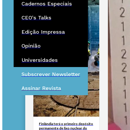
Cadernos Especiais
CEO's Talks
Edição Impressa
Opinião
Universidades
Subscrever Newsletter
Assinar Revista
Finlândia terá o primeiro depósito
permanente de lixo nuclear do