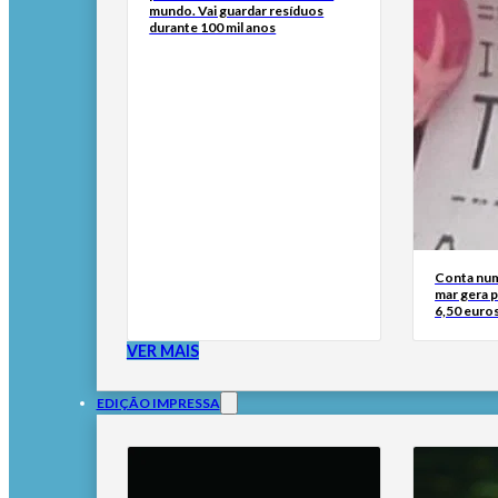
mundo. Vai guardar resíduos
durante 100 mil anos
Conta num
mar gera 
6,50 euros
VER MAIS
EDIÇÃO IMPRESSA