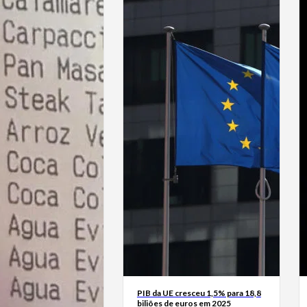
PIB da UE cresceu 1,5% para 18,8
biliões de euros em 2025