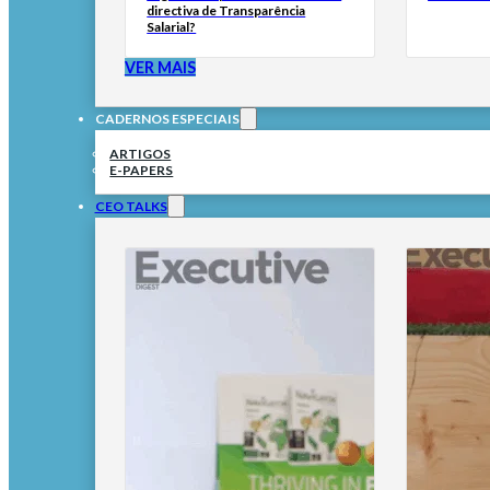
directiva de Transparência
Salarial?
VER MAIS
CADERNOS ESPECIAIS
ARTIGOS
E-PAPERS
CEO TALKS