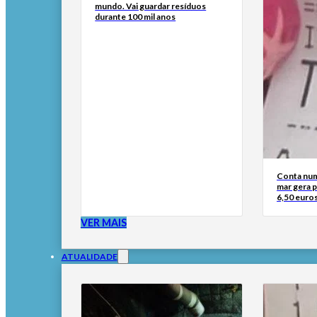
mundo. Vai guardar resíduos
durante 100 mil anos
Conta num
mar gera 
6,50 euros
VER MAIS
ATUALIDADE