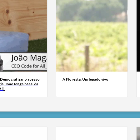
 Democratizar o acesso
A Floresta: Um legado vivo
ia, João Magalhães, da
ll_