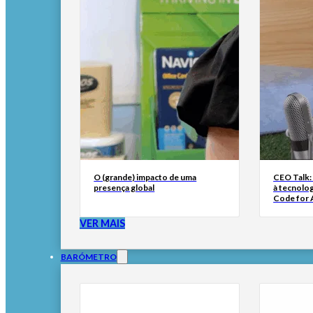
O (grande) impacto de uma
CEO Talk:
presença global
à tecnolog
Code for A
VER MAIS
BARÓMETRO