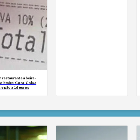
 restaurante à beira-
polémica: Coca-Cola a
 e pão a 16 euros