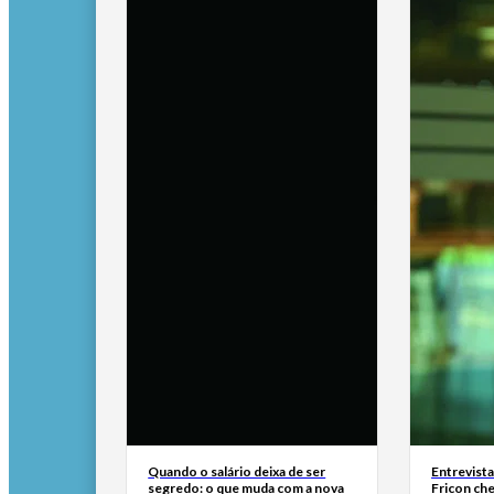
Quando o salário deixa de ser
Entrevist
segredo: o que muda com a nova
Fricon ch