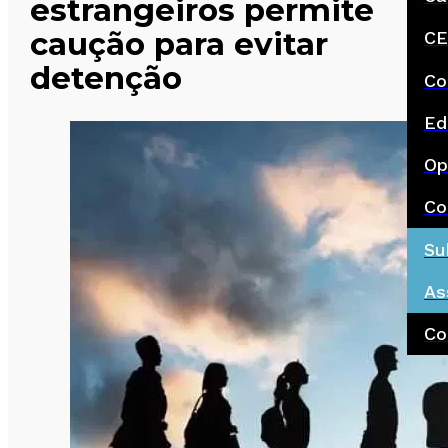
estrangeiros permite
caução para evitar
CE
detenção
Co
Ed
Op
Co
Su
As
Co