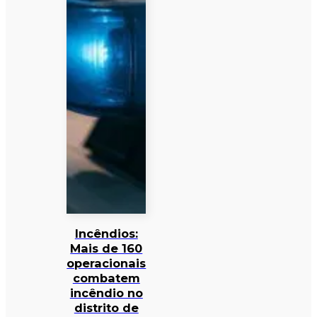
Incêndios:
Mais de 160
operacionais
combatem
incêndio no
distrito de