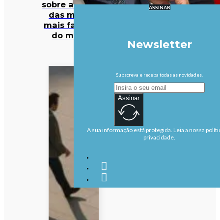
sobre algumas
ASSINAR
das marcas
mais famosas
do mundo
Newsletter
Subscreva e receba todas as novidades.
Assinar
A sua informação está protegida. Leia a nossa políti
privacidade.