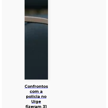
Confrontos
com a
polícia no
Uíge
fizeram 31