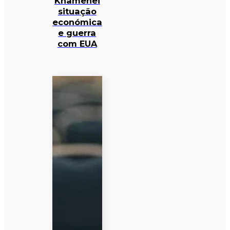
Khamenei
situação
económica
e guerra
com EUA