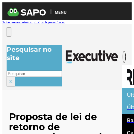
MENU
Saltar para o conteúdo principal
Ir para o footer
Pesquisar no
site
Pesquisar
×
Úl
Úl
Proposta de lei de
Ba
retorno de
Ca