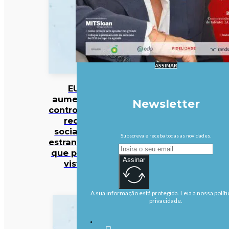
ASSINAR
EUA
aumentam
Newsletter
controlo das
redes
sociais de
Subscreva e receba todas as novidades.
estrangeiros
que pedem
Assinar
vistos
A sua informação está protegida. Leia a nossa políti
privacidade.