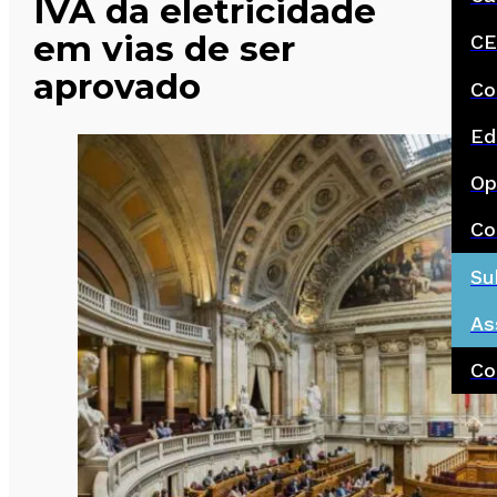
IVA da eletricidade
em vias de ser
CE
aprovado
Co
Ed
Op
Co
Su
As
Co