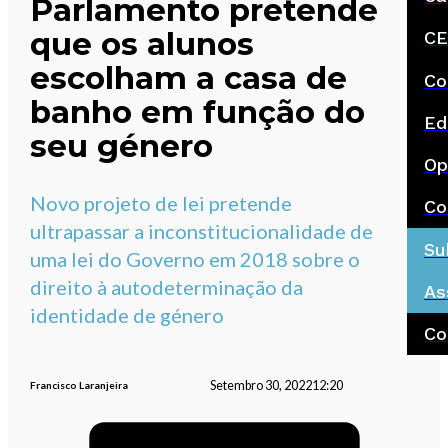
Parlamento pretende
que os alunos
CE
escolham a casa de
Co
banho em função do
Ed
seu género
Op
Novo projeto de lei pretende
Co
ultrapassar a inconstitucionalidade de
Su
uma lei do Governo em 2018 sobre o
direito à autodeterminação da
As
identidade de género
Co
Setembro 30, 2022
12:20
Francisco Laranjeira