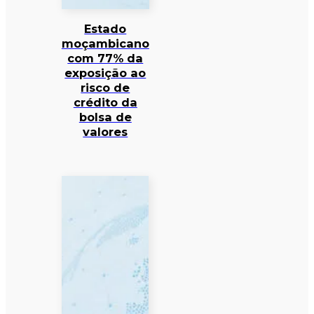
Estado
moçambicano
com 77% da
exposição ao
risco de
crédito da
bolsa de
valores