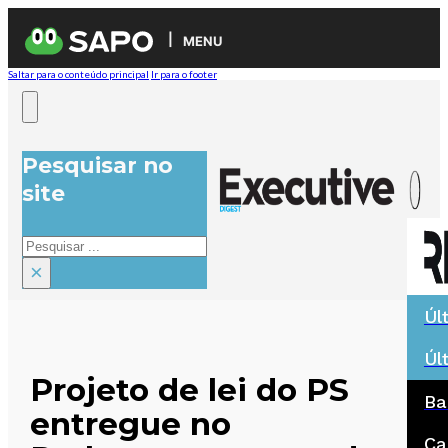
MENU
Saltar para o conteúdo principal
Ir para o footer
Pesquisar no
site
Pesquisar
×
Úl
Úl
Projeto de lei do PS
Ba
entregue no
Ca