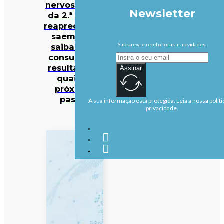
nervos. Notas
Newsletter
da 2.ª fase e
reapreciações
saem hoje:
Subscreva e receba todas as novidades.
saiba onde
consultar os
resultados e
Assinar
quais os
próximos
passos
A sua informação está protegida. Leia a nossa políti
privacidade.