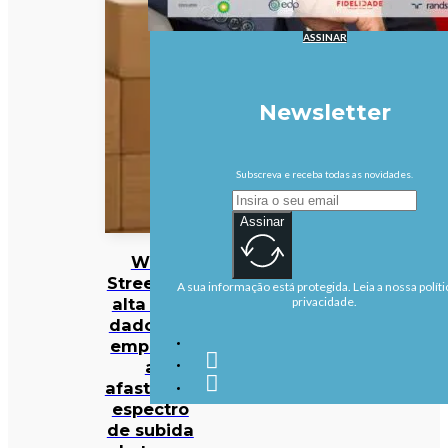
ASSINAR
Newsletter
Subscreva e receba todas as novidades.
Assinar
Wall
Street em
A sua informação está protegida. Leia a nossa políti
alta com
privacidade.
dados de
emprego
a
afastarem
espectro
de subida