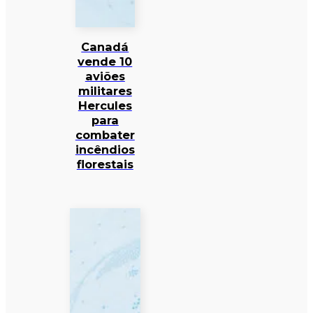
Canadá
vende 10
aviões
militares
Hercules
para
combater
incêndios
florestais