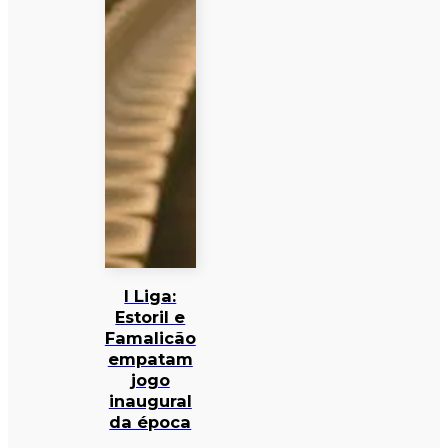
I Liga:
Estoril e
Famalicão
empatam
jogo
inaugural
da época