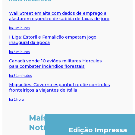
Wall Street em alta com dados de emprego a
afastarem espectro de subida de taxas de juro
há 3 minutos
I Liga: Estoril e Famalicão empatam jogo
inaugural da época
há 5 minutos
Canadá vende 10 aviões militares Hercules
para combater incêndios florestais
há 31 minutos
Migrações: Governo espanhol repõe controlos
fronteiriços a viajantes de Itália
há 1 hora
Mais
Notícias
Edição Impressa