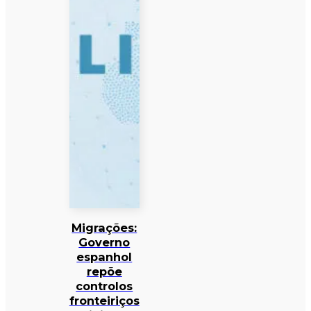
Migrações:
Governo
espanhol
repõe
controlos
fronteiriços