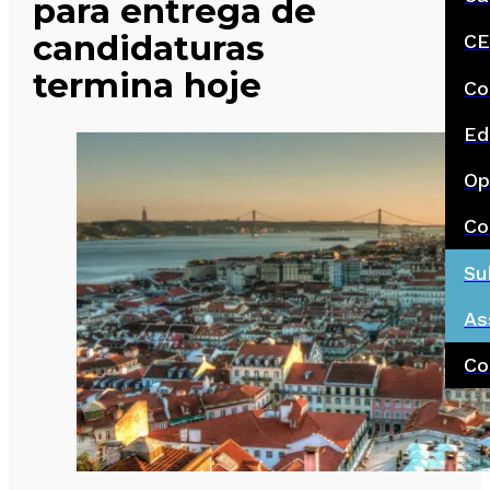
para entrega de
candidaturas
CE
termina hoje
Co
Ed
Op
Co
Su
As
Co