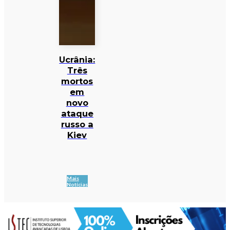
Ucrânia:
Três
mortos
em
novo
ataque
russo a
Kiev
Mais
Notícias