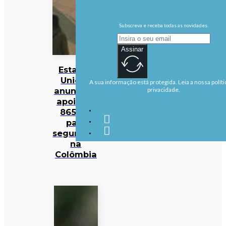
Subscreva e receba todas as novidades.
Assinar
Estados
Unidos
A sua informação está protegida. Leia a nossa políti
anunciam
privacidade.
apoio de
865 ME
para
segurança
na
Colômbia