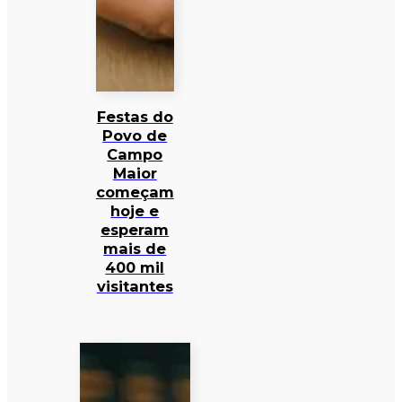
Festas do
Povo de
Campo
Maior
começam
hoje e
esperam
mais de
400 mil
visitantes