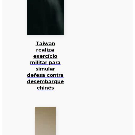
Taiwan
realiza
exercício
militar para
simular
defesa contra
desembarque
chinês