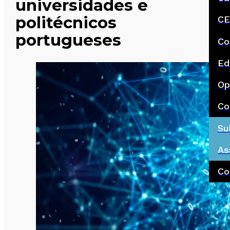
universidades e
politécnicos
CE
portugueses
Co
Ed
Op
Co
Su
As
Co