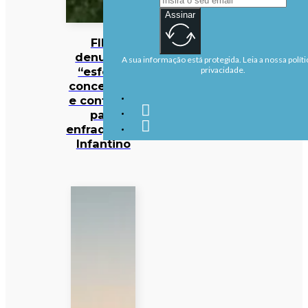
Assinar
FIFA
denuncia
A sua informação está protegida. Leia a nossa políti
“esforço
privacidade.
concertado
e contínuo”
para
enfraquecer
Infantino