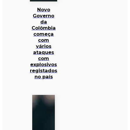
Novo
Governo
da
Colômbia
começa
com
vários
ataques
com
explosivos
registados
no país