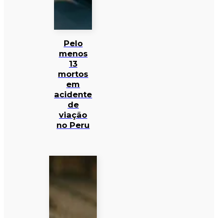
Pelo
menos
13
mortos
em
acidente
de
viação
no Peru