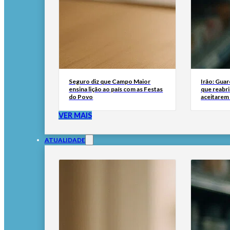
Seguro diz que Campo Maior
Irão: Guar
ensina lição ao país com as Festas
que reabr
do Povo
aceitarem
VER MAIS
ATUALIDADE