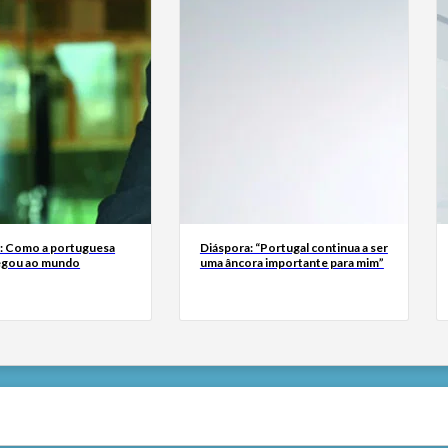
a: Como a portuguesa
Diáspora: “Portugal continua a ser
egou ao mundo
uma âncora importante para mim”