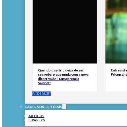
Quando o salário deixa de ser
Entrevist
segredo: o que muda com a nova
Fricon ch
directiva de Transparência
Salarial?
VER MAIS
CADERNOS ESPECIAIS
ARTIGOS
E-PAPERS