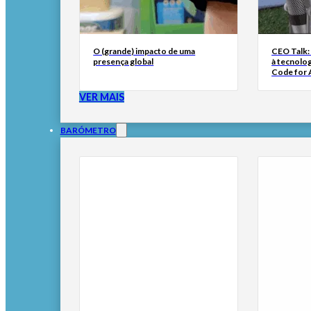
O (grande) impacto de uma
CEO Talk:
presença global
à tecnolog
Code for A
VER MAIS
BARÓMETRO