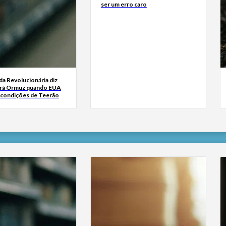
ser um erro caro
da Revolucionária diz
irá Ormuz quando EUA
 condições de Teerão