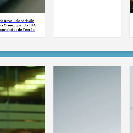
da Revolucionária diz
irá Ormuz quando EUA
 condições de Teerão