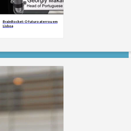
BrainRocket: O futuro aterrou em
Lisboa