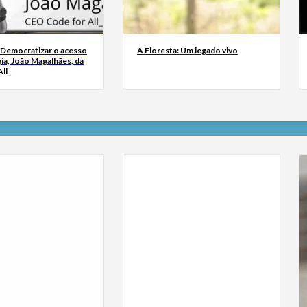
 Democratizar o acesso
A Floresta: Um legado vivo
ia, João Magalhães, da
ll_