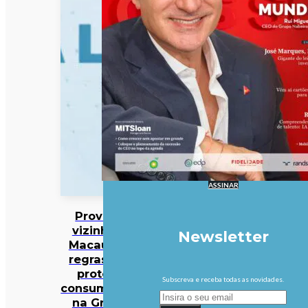
ASSINAR
Província
vizinha de
Newsletter
Macau com
regras para
proteger
Subscreva e receba todas as novidades.
consumidores
na Grande