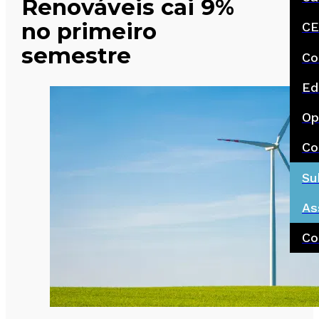
Renováveis cai 9%
no primeiro
CE
semestre
Co
Ed
Op
Co
Su
As
Co