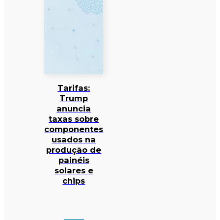
Tarifas:
Trump
anuncia
taxas sobre
componentes
usados na
produção de
painéis
solares e
chips