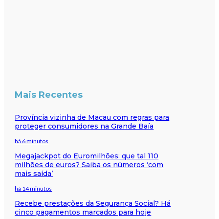
Mais Recentes
Província vizinha de Macau com regras para
proteger consumidores na Grande Baía
há 6 minutos
Megajackpot do Euromilhões: que tal 110
milhões de euros? Saiba os números ‘com
mais saída’
há 14 minutos
Recebe prestações da Segurança Social? Há
cinco pagamentos marcados para hoje