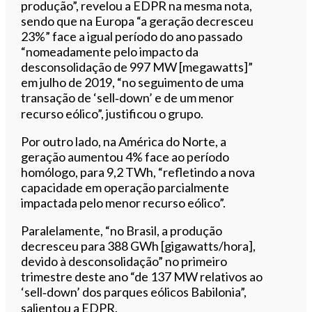
produção”, revelou a EDPR na mesma nota,
sendo que na Europa “a geração decresceu
23%” face a igual período do ano passado
“nomeadamente pelo impacto da
desconsolidação de 997 MW [megawatts]”
em julho de 2019, “no seguimento de uma
transação de ‘sell‐down’ e de um menor
recurso eólico”, justificou o grupo.
Por outro lado, na América do Norte, a
geração aumentou 4% face ao período
homólogo, para 9,2 TWh, “refletindo a nova
capacidade em operação parcialmente
impactada pelo menor recurso eólico”.
Paralelamente, “no Brasil, a produção
decresceu para 388 GWh [gigawatts/hora],
devido à desconsolidação” no primeiro
trimestre deste ano “de 137 MW relativos ao
‘sell‐down’ dos parques eólicos Babilonia”,
salientou a EDPR.