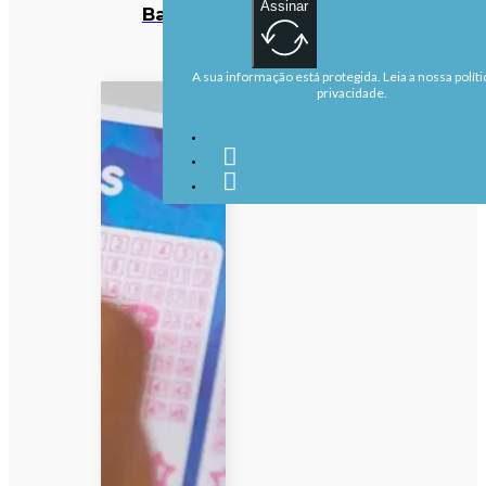
Assinar
Baía
A sua informação está protegida. Leia a nossa políti
privacidade.