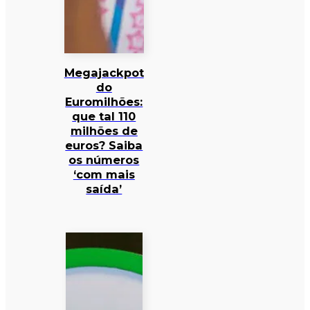
Megajackpot
do
Euromilhões:
que tal 110
milhões de
euros? Saiba
os números
‘com mais
saída’