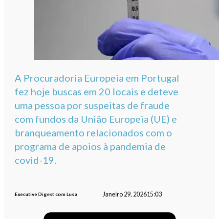
A Procuradoria Europeia em Portugal
fez hoje buscas em 20 locais e deteve
uma pessoa por suspeitas de fraude
com fundos da União Europeia (UE) e
branqueamento relacionados com o
programa de apoios à pandemia de
covid-19.
Janeiro 29, 2026
15:03
Executive Digest com Lusa