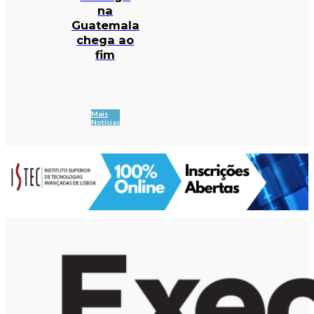
na
Guatemala
chega ao
fim
Mais
Notícias