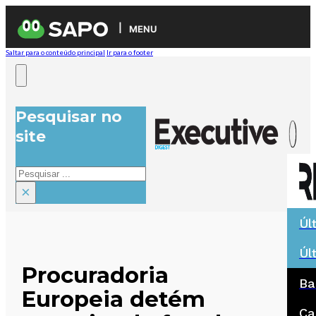
MENU
Saltar para o conteúdo principal
Ir para o footer
Pesquisar no
site
Pesquisar
×
Úl
Úl
Procuradoria
Ba
Europeia detém
Ca