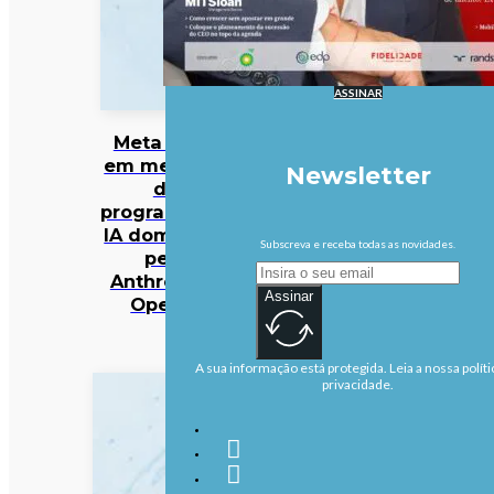
ASSINAR
Meta entra
em mercado
Newsletter
da
programação
IA dominado
Subscreva e receba todas as novidades.
pela
Anthropic e
Assinar
OpenAI
A sua informação está protegida. Leia a nossa políti
privacidade.