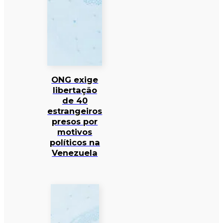
ONG exige
libertação
de 40
estrangeiros
presos por
motivos
políticos na
Venezuela