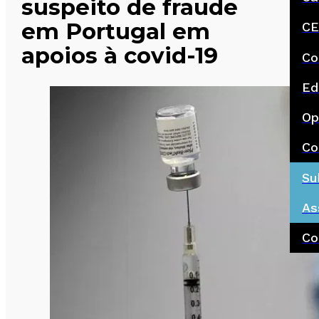
suspeito de fraude
em Portugal em
CE
apoios à covid-19
Co
Ed
Op
Co
Su
As
Co