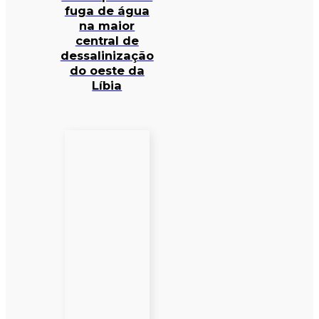
fuga de água
na maior
central de
dessalinização
do oeste da
Líbia