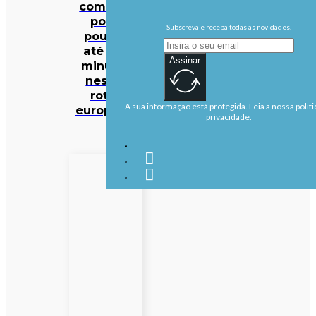
comboio
pode
Subscreva e receba todas as novidades.
poupar
até 140
Assinar
minutos
nestas
rotas
A sua informação está protegida. Leia a nossa políti
europeias
privacidade.