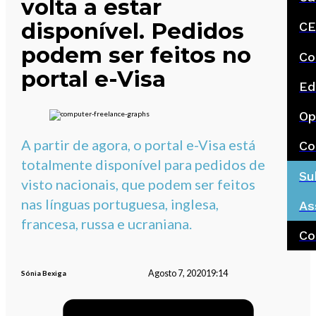
volta a estar
disponível. Pedidos
CE
podem ser feitos no
Co
portal e-Visa
Ed
Op
A partir de agora, o portal e-Visa está
Co
totalmente disponível para pedidos de
Su
visto nacionais, que podem ser feitos
nas línguas portuguesa, inglesa,
As
francesa, russa e ucraniana.
Co
Agosto 7, 2020
19:14
Sónia Bexiga