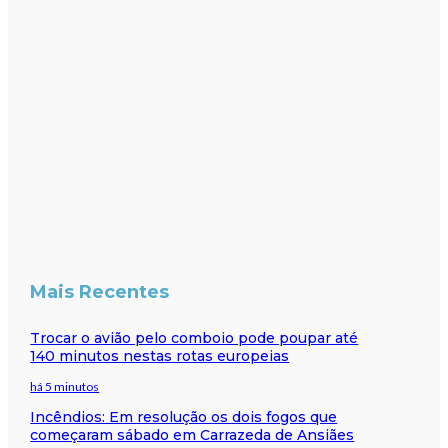
Mais Recentes
Trocar o avião pelo comboio pode poupar até
140 minutos nestas rotas europeias
há 5 minutos
Incêndios: Em resolução os dois fogos que
começaram sábado em Carrazeda de Ansiães