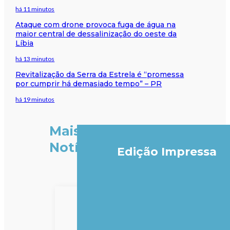
há 11 minutos
Ataque com drone provoca fuga de água na
maior central de dessalinização do oeste da
Líbia
há 13 minutos
Revitalização da Serra da Estrela é “promessa
por cumprir há demasiado tempo” – PR
há 19 minutos
Mais
Notícias
Edição Impressa