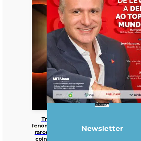
ASSINAR
Três
fenómenos
Newsletter
raros vão
coincidir