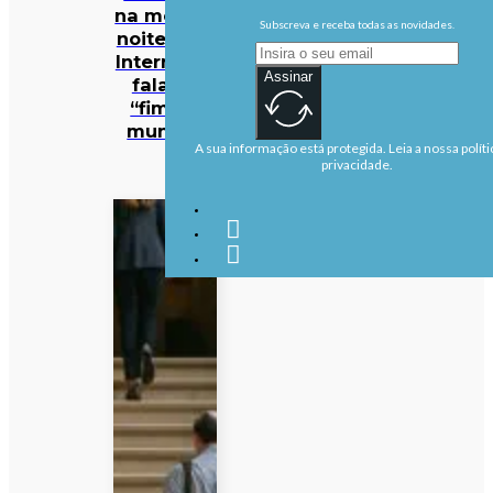
na mesma
Subscreva e receba todas as novidades.
noite… e a
Internet já
Assinar
fala no
“fim do
mundo”
A sua informação está protegida. Leia a nossa políti
privacidade.