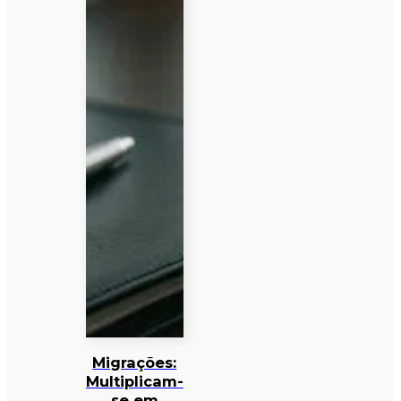
Migrações:
Multiplicam-
se em