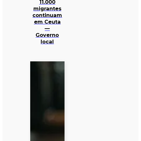
11.000
migrantes
continuam
em Ceuta
—
Governo
local