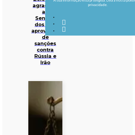
A sua informação está protegida. Leia a nossa políti
agradece
privacidade.
ao
Senado
dos EUA
aprovação
de
sanções
contra
Rússia e
Irão