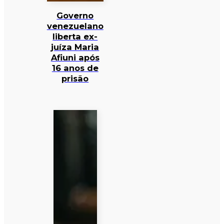
Governo
venezuelano
liberta ex-
juíza Maria
Afiuni após
16 anos de
prisão