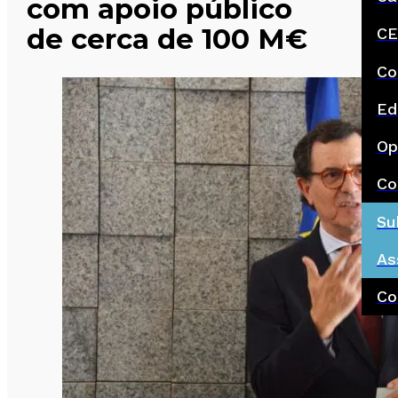
com apoio público
de cerca de 100 M€
CE
Co
Ed
Op
Co
Su
As
Co