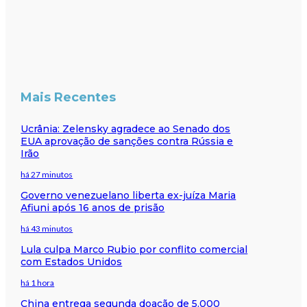
Mais Recentes
Ucrânia: Zelensky agradece ao Senado dos
EUA aprovação de sanções contra Rússia e
Irão
há 27 minutos
Governo venezuelano liberta ex-juíza Maria
Afiuni após 16 anos de prisão
há 43 minutos
Lula culpa Marco Rubio por conflito comercial
com Estados Unidos
há 1 hora
China entrega segunda doação de 5.000