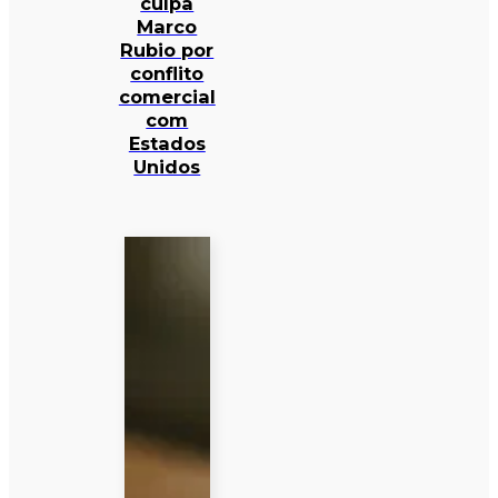
culpa
Marco
Rubio por
conflito
comercial
com
Estados
Unidos