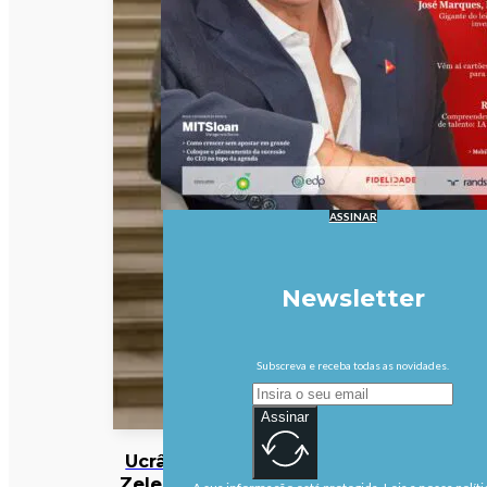
ASSINAR
Newsletter
Subscreva e receba todas as novidades.
Assinar
Ucrânia:
Zelensky