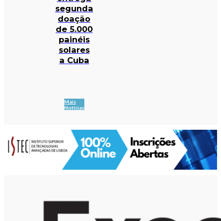
segunda
doação
de 5.000
painéis
solares
a Cuba
Mais
Notícias