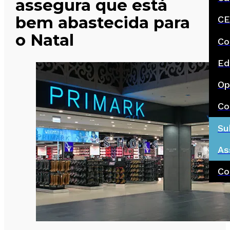
assegura que está
bem abastecida para
CE
o Natal
Co
Ed
Op
Co
Su
As
Co