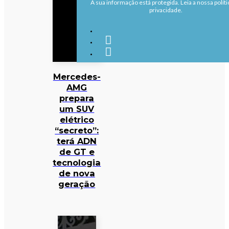
A sua informação está protegida. Leia a nossa políti
privacidade.
Mercedes-
AMG
prepara
um SUV
elétrico
“secreto”:
terá ADN
de GT e
tecnologia
de nova
geração