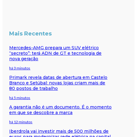
Mais Recentes
Mercedes-AMG prepara um SUV elétrico
“secreto”: terá ADN de GT e tecnologia de
nova geração
há 3 minutos
Primark revela datas de abertura em Castelo
Branco e Setúbal: novas lojas criam mais de
80 postos de trabalho
há 5 minutos
A garantia não é um documento. É o momento
em que se descobre a marca
há 12 minutos
Iberdrola vai investir mais de 500 milhões de
euros para modernizar rede elétrica na capital