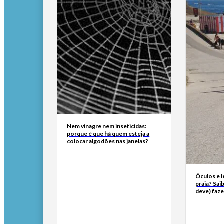
Nem vinagre nem inseticidas:
porque é que há quem esteja a
colocar algodões nas janelas?
Óculos e l
praia? Sai
deve) faze