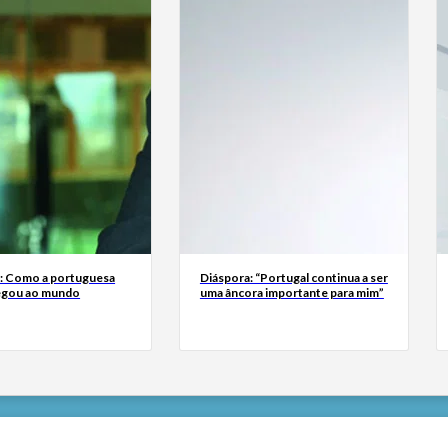
a: Como a portuguesa
Diáspora: “Portugal continua a ser
egou ao mundo
uma âncora importante para mim”