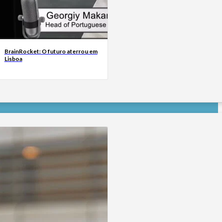
BrainRocket: O futuro aterrou em
Lisboa