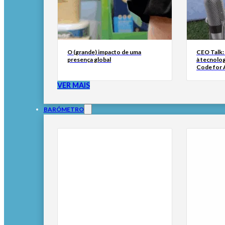
O (grande) impacto de uma
CEO Talk:
presença global
à tecnolog
Code for A
VER MAIS
BARÓMETRO