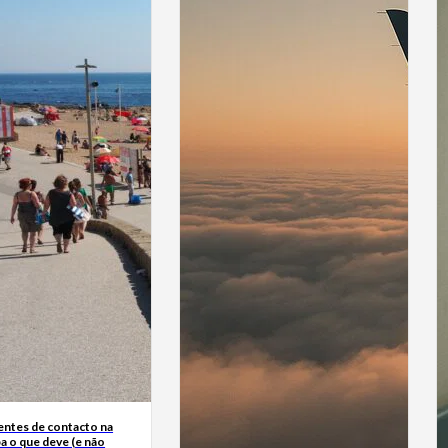
entes de contacto na
ba o que deve (e não