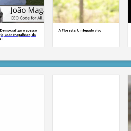
 Democratizar o acesso
A Floresta: Um legado vivo
ia, João Magalhães, da
ll_