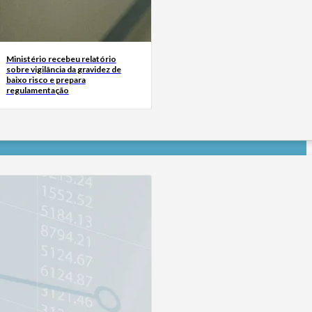
Ministério recebeu relatório
sobre vigilância da gravidez de
baixo risco e prepara
regulamentação