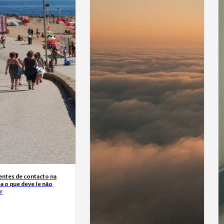
entes de contacto na
ba o que deve (e não
r