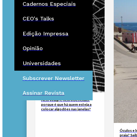
Cadernos Especiais
CEO's Talks
Edição Impressa
Opinião
Universidades
Subscrever Newsletter
Assinar Revista
Nem vinagre nem inseticidas:
porque é que há quem esteja a
colocar algodões nas janelas?
Óculos e l
praia? Sai