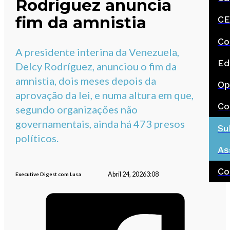
Rodríguez anuncia
fim da amnistia
CE
Co
A presidente interina da Venezuela,
Ed
Delcy Rodríguez, anunciou o fim da
amnistia, dois meses depois da
Op
aprovação da lei, e numa altura em que,
Co
segundo organizações não
governamentais, ainda há 473 presos
Su
políticos.
As
Co
Abril 24, 2026
3:08
Executive Digest com Lusa