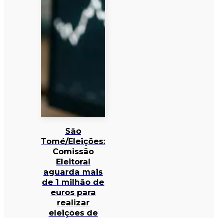
São
Tomé/Eleições:
Comissão
Eleitoral
aguarda mais
de 1 milhão de
euros para
realizar
eleições de