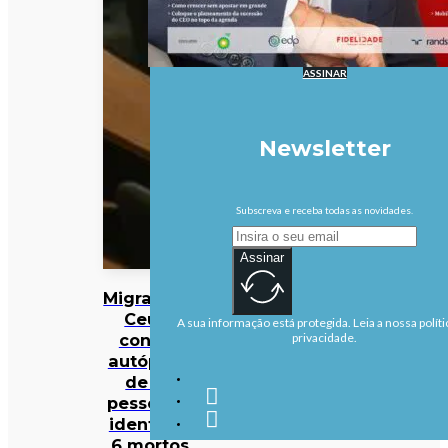
ASSINAR
Newsletter
Subscreva e receba todas as novidades.
Assinar
Migrações:
Ceuta
A sua informação está protegida. Leia a nossa políti
conclui
privacidade.
autópsias
de 82
pessoas e
identifica
6 mortos