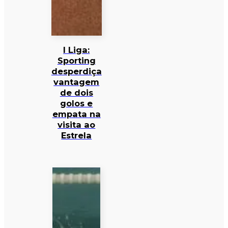
I Liga:
Sporting
desperdiça
vantagem
de dois
golos e
empata na
visita ao
Estrela