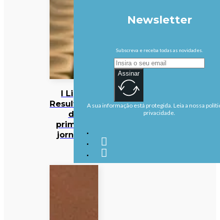
Newsletter
Subscreva e receba todas as novidades.
Assinar
I Liga:
Resultados
A sua informação está protegida. Leia a nossa políti
da
privacidade.
primeira
jornada