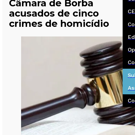
Câmara de Borba
acusados de cinco
CE
crimes de homicídio
Co
Ed
Op
Co
Su
As
Co