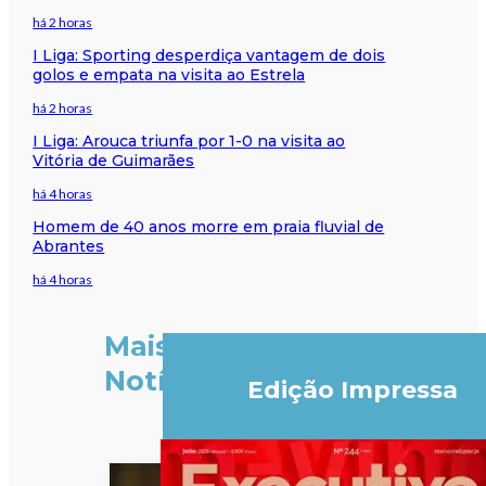
há 2 horas
I Liga: Sporting desperdiça vantagem de dois
golos e empata na visita ao Estrela
há 2 horas
I Liga: Arouca triunfa por 1-0 na visita ao
Vitória de Guimarães
há 4 horas
Homem de 40 anos morre em praia fluvial de
Abrantes
há 4 horas
Mais
Notícias
Edição Impressa