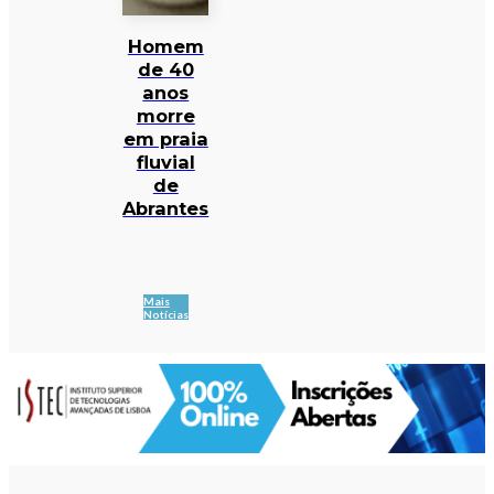
Homem
de 40
anos
morre
em praia
fluvial
de
Abrantes
Mais
Notícias