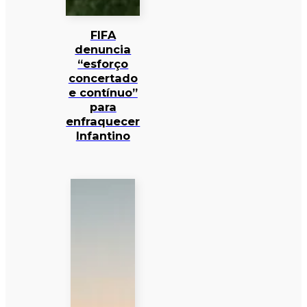
FIFA
denuncia
“esforço
concertado
e contínuo”
para
enfraquecer
Infantino