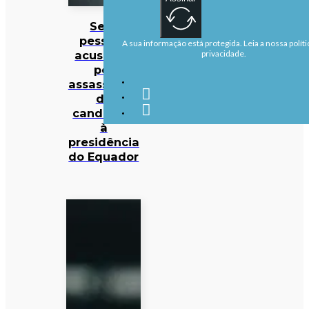
Sete
pessoas
A sua informação está protegida. Leia a nossa políti
acusadas
privacidade.
por
assassinato
de
candidato
à
presidência
do Equador