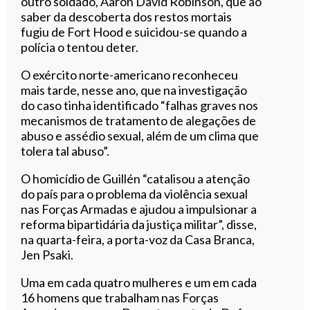
outro soldado, Aaron David Robinson, que ao
saber da descoberta dos restos mortais
fugiu de Fort Hood e suicidou-se quando a
polícia o tentou deter.
O exército norte-americano reconheceu
mais tarde, nesse ano, que na investigação
do caso tinha identificado “falhas graves nos
mecanismos de tratamento de alegações de
abuso e assédio sexual, além de um clima que
tolera tal abuso”.
O homicídio de Guillén “catalisou a atenção
do país para o problema da violência sexual
nas Forças Armadas e ajudou a impulsionar a
reforma bipartidária da justiça militar”, disse,
na quarta-feira, a porta-voz da Casa Branca,
Jen Psaki.
Uma em cada quatro mulheres e um em cada
16 homens que trabalham nas Forças