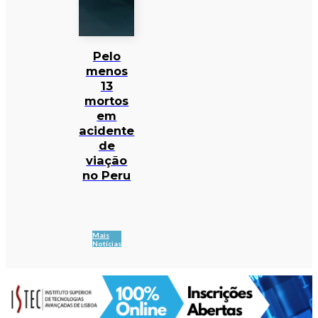
Pelo
menos
13
mortos
em
acidente
de
viação
no Peru
Mais
Notícias