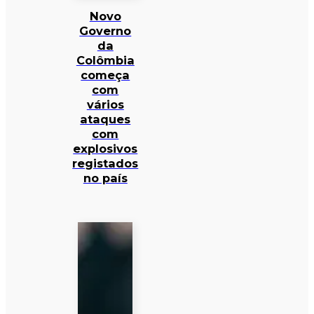
Novo
Governo
da
Colômbia
começa
com
vários
ataques
com
explosivos
registados
no país