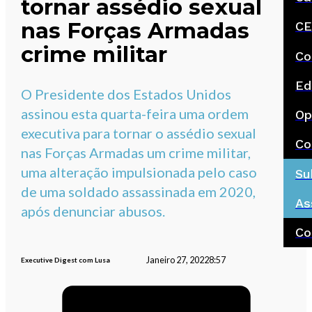
tornar assédio sexual
nas Forças Armadas
CE
crime militar
Co
Ed
O Presidente dos Estados Unidos
assinou esta quarta-feira uma ordem
Op
executiva para tornar o assédio sexual
Co
nas Forças Armadas um crime militar,
uma alteração impulsionada pelo caso
Su
de uma soldado assassinada em 2020,
As
após denunciar abusos.
Co
Janeiro 27, 2022
8:57
Executive Digest com Lusa