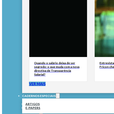
Quando o salário deixa de ser
Entrevist
segredo: o que muda com a nova
Fricon ch
directiva de Transparência
Salarial?
VER MAIS
CADERNOS ESPECIAIS
ARTIGOS
E-PAPERS