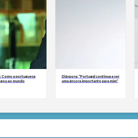
a: Como a portuguesa
Diáspora: “Portugal continua a ser
egou ao mundo
uma âncora importante para mim”