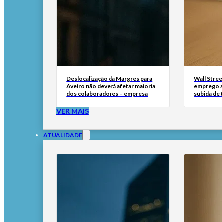
Deslocalização da Margres para
Wall Stree
Aveiro não deverá afetar maioria
emprego a
dos colaboradores – empresa
subida de 
VER MAIS
ATUALIDADE