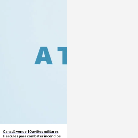
Canadá vende 10 aviões militares
Hercules para combater incêndios