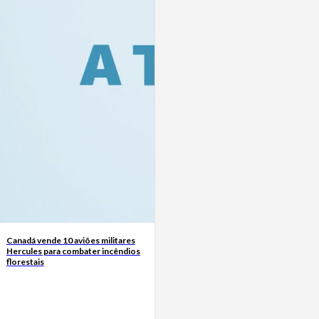
Canadá vende 10 aviões militares
Hercules para combater incêndios
florestais