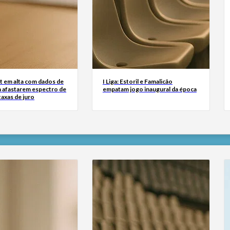
t em alta com dados de
I Liga: Estoril e Famalicão
 afastarem espectro de
empatam jogo inaugural da época
taxas de juro