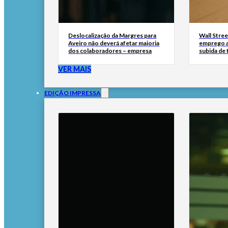
Deslocalização da Margres para
Wall Stree
Aveiro não deverá afetar maioria
emprego a
dos colaboradores – empresa
subida de 
VER MAIS
EDIÇÃO IMPRESSA