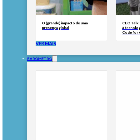
O (grande) impacto de uma
CEO Talk:
presença global
à tecnolog
Code for A
VER MAIS
BARÓMETRO