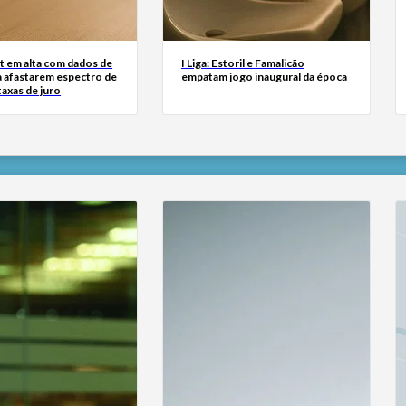
t em alta com dados de
I Liga: Estoril e Famalicão
 afastarem espectro de
empatam jogo inaugural da época
taxas de juro