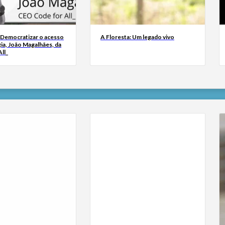
 Democratizar o acesso
A Floresta: Um legado vivo
ia, João Magalhães, da
ll_