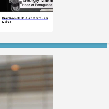
BrainRocket: O futuro aterrou em
Lisboa