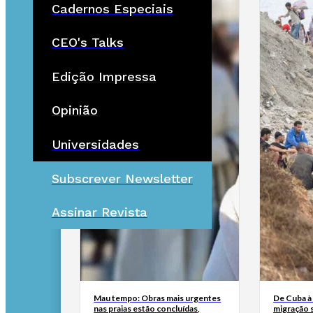
Cadernos Especiais
CEO's Talks
Edição Impressa
Opinião
Universidades
Subscrever Newsletter
Assinar Revista
Mau tempo: Obras mais urgentes
De Cuba à 
nas praias estão concluídas,
migração 