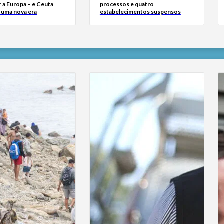
 a Europa – e Ceuta
processos e quatro
r uma nova era
estabelecimentos suspensos