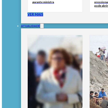
garante ministra
pressionar
pode abri
VER MAIS
ATUALIDADE