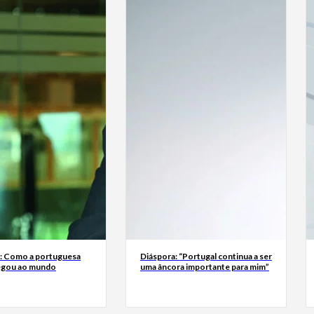
a: Como a portuguesa
Diáspora: “Portugal continua a ser
egou ao mundo
uma âncora importante para mim”