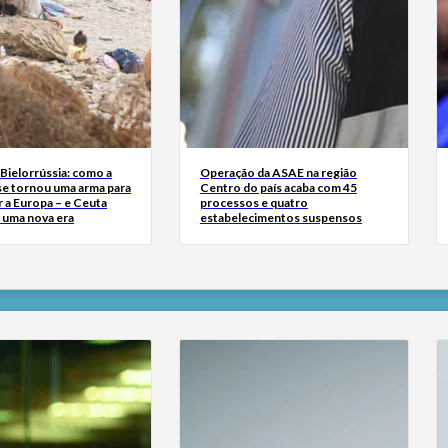
Bielorrússia: como a
Operação da ASAE na região
se tornou uma arma para
Centro do país acaba com 45
 a Europa – e Ceuta
processos e quatro
r uma nova era
estabelecimentos suspensos