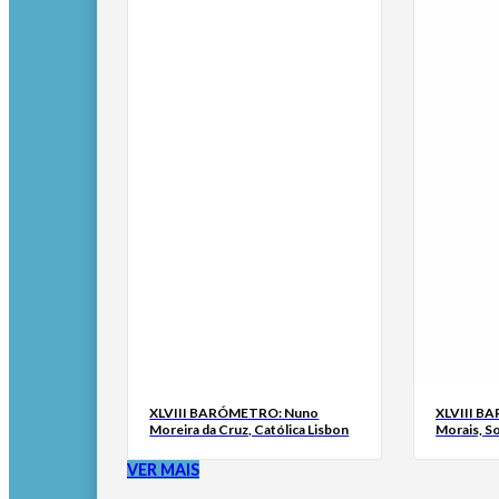
XLVIII BARÓMETRO: Nuno
XLVIII B
Moreira da Cruz, Católica Lisbon
Morais, S
VER MAIS