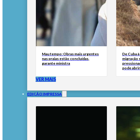
Mau tempo: Obras mais urgentes
De Cuba à 
nas praias estão concluídas,
migração 
garante ministra
pressionar
pode abri
VER MAIS
EDIÇÃO IMPRESSA