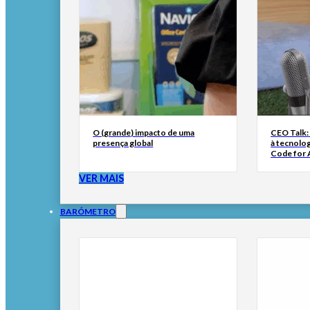
O (grande) impacto de uma
CEO Talk:
presença global
à tecnolog
Code for A
VER MAIS
BARÓMETRO