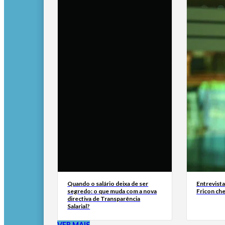
Quando o salário deixa de ser
Entrevist
segredo: o que muda com a nova
Fricon ch
directiva de Transparência
Salarial?
VER MAIS