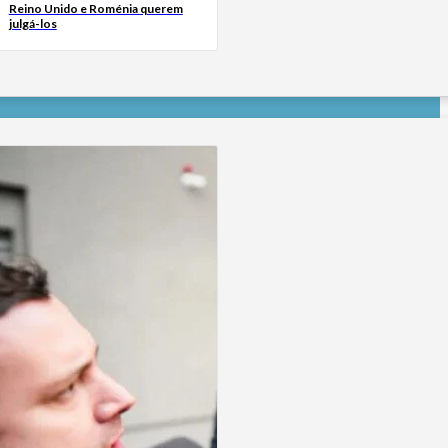
Reino Unido e Roménia querem
julgá-los