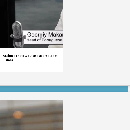
BrainRocket: O futuro aterrou em
Lisboa