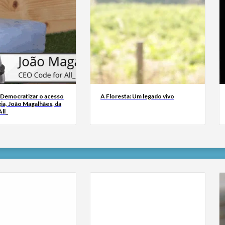
 Democratizar o acesso
A Floresta: Um legado vivo
ia, João Magalhães, da
ll_