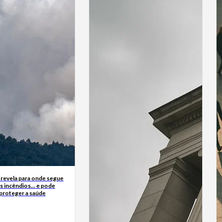
 revela para onde segue
s incêndios… e pode
 proteger a saúde