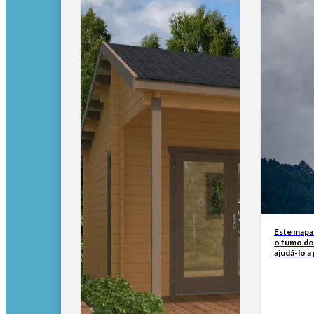
Este mapa
o fumo do
ajudá-lo a