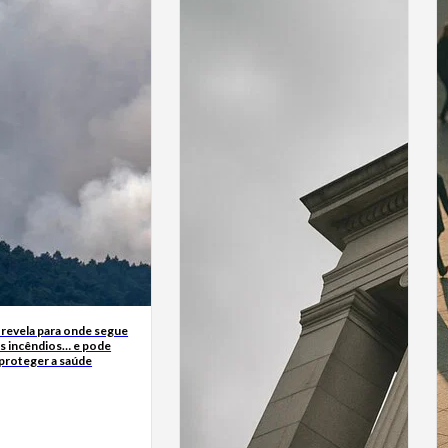
 revela para onde segue
s incêndios… e pode
 proteger a saúde