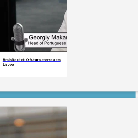
BrainRocket: O futuro aterrou em
Lisboa