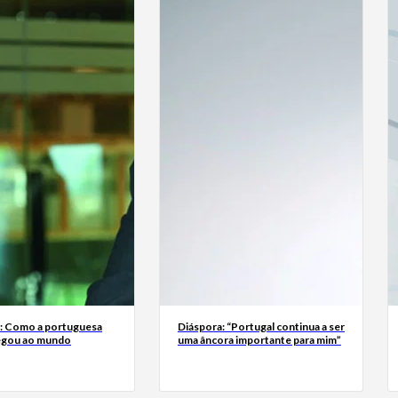
a: Como a portuguesa
Diáspora: “Portugal continua a ser
egou ao mundo
uma âncora importante para mim”