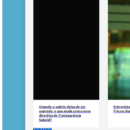
Quando o salário deixa de ser
Entrevist
segredo: o que muda com a nova
Fricon ch
directiva de Transparência
Salarial?