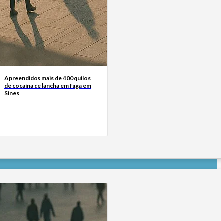
Apreendidos mais de 400 quilos
de cocaína de lancha em fuga em
Sines