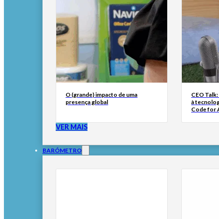
O (grande) impacto de uma
CEO Talk:
presença global
à tecnolog
Code for A
VER MAIS
BARÓMETRO