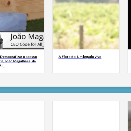
 Democratizar o acesso
A Floresta: Um legado vivo
ia, João Magalhães, da
ll_