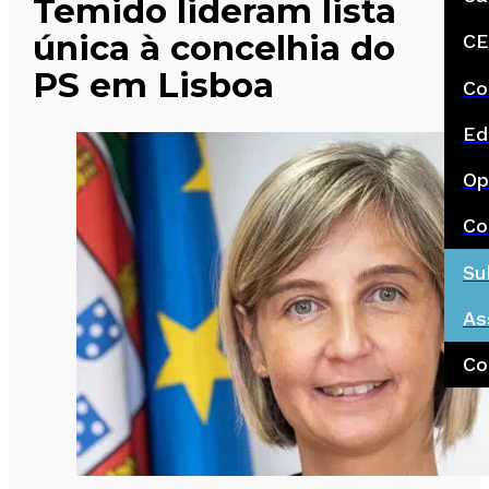
Temido lideram lista
única à concelhia do
CE
PS em Lisboa
Co
Ed
Op
Co
Su
As
Co