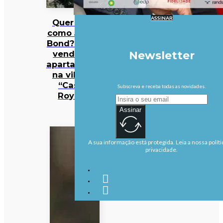
ASSINAR
Quer viver
como James
Bond? Está à
venda um
Newsletter
apartamento
na villa de
“Casino
Subscreva e receba todas as novidades.
Royale”
Assinar
A sua informação está protegida. Leia a nossa políti
privacidade.