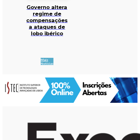
Governo altera
regime de
compensações
a ataques de
lobo ibérico
Mais
Notícias