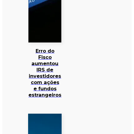
Erro do
Fisco
aumentou
IRS de
investidores
com ações
e fundos
estrangeiros