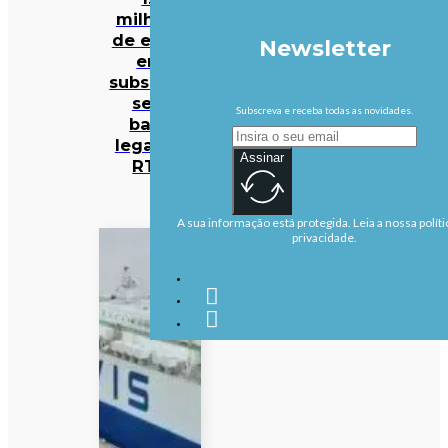
milhões
de euros
Newsletter
em
subsídios
sem
Subscreva e receba todas as novidades.
base
legal na
Assinar
RTP
A sua informação está protegida. Leia a nossa políti
privacidade.