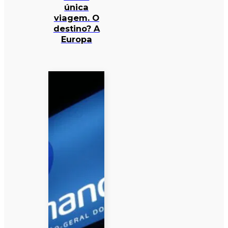
única
viagem. O
destino? A
Europa