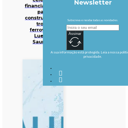
Newsletter
financiamento
para
construção do
Subscreva e receba todas as novidades.
troço
ferroviário
Assinar
Luena-
Saurimo
A sua informação está protegida. Leia a nossa políti
privacidade.