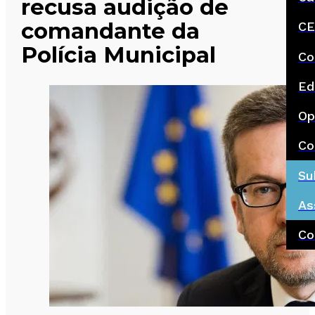
recusa audição de
comandante da
CE
Polícia Municipal
Co
Ed
Op
Co
Su
As
Co