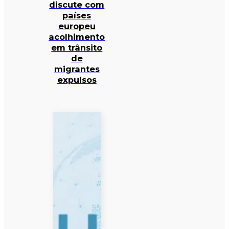
discute com
países
europeu
acolhimento
em trânsito
de
migrantes
expulsos