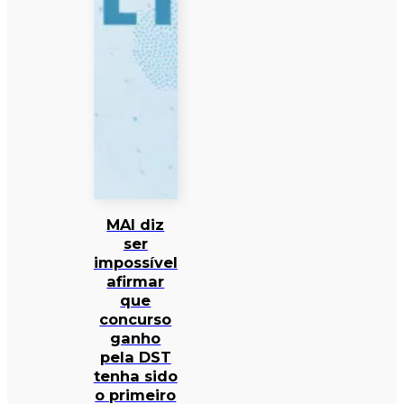
MAI diz
ser
impossível
afirmar
que
concurso
ganho
pela DST
tenha sido
o primeiro