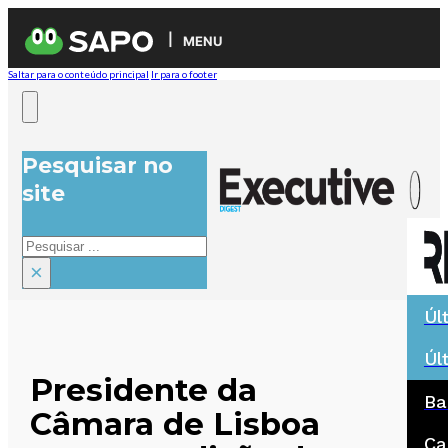
MENU
Saltar para o conteúdo principal
Ir para o footer
Pesquisar no
site
Pesquisar
×
Úl
Úl
Presidente da
Ba
Câmara de Lisboa
Ca