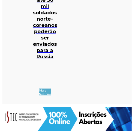
mil
soldados
norte-
coreanos
poderão
ser
enviados
para a
Rússia
Mais
Notícias