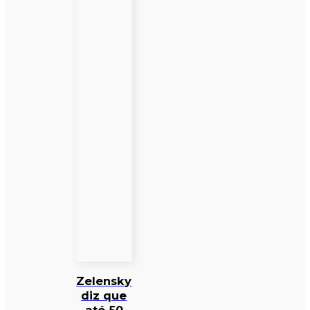
Zelensky
diz que
até 50