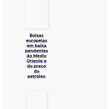
Bolsas
europeias
em baixa
pendentes
do Médio
Oriente e
do preço
do
petróleo