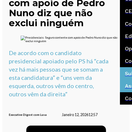
com apoio de Pedro
Nuno diz que não
CE
exclui ninguém
Co
Ed
Op
De acordo com o candidato
presidencial apoiado pelo PS há “cada
Co
vez há mais pessoas que se somam a
Su
esta candidatura” e “uns vem da
esquerda, outros vêm do centro,
As
outros vêm da direita”
Co
Janeiro 12, 2026
12:57
Executive Digest com Lusa