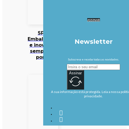
ASSINAR
SPV:
Embalagens
Newsletter
e inovação
sempre no
ponto
Subscreva e receba todas as novidades.
Assinar
A sua informação está protegida. Leia a nossa políti
privacidade.