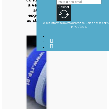
à venda
Assinar
até
esgotar
os stocks
A sua informação está protegida. Leia a nossa políti
privacidade.