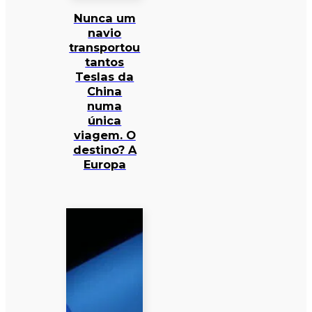
Nunca um
navio
transportou
tantos
Teslas da
China
numa
única
viagem. O
destino? A
Europa