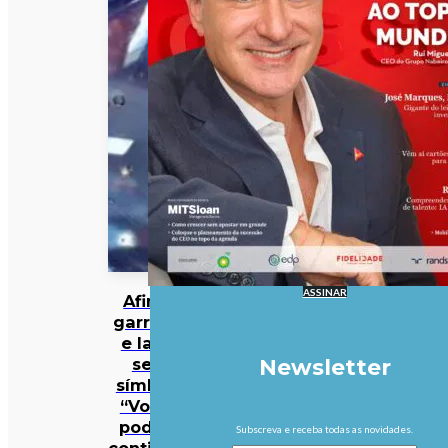
ASSINAR
Afinal,
garrafas
e latas
sem
Newsletter
símbolo
“Volta”
podem
Subscreva e receba todas as novidades.
continuar