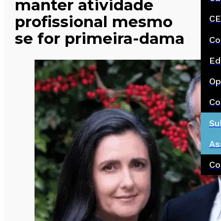
manter atividade
profissional mesmo
CE
se for primeira-dama
Co
Ed
Op
Co
Su
As
Co