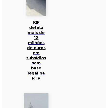
IGF
deteta
mais de
12
milhões
de euros
em
subsídios
sem
base
legal na
RTP