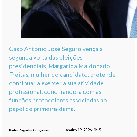
Caso António José Seguro vença a
segunda volta das eleições
presidenciais, Margarida Maldonado
Freitas, mulher do candidato, pretende
continuar a exercer a sua atividade
profissional, conciliando-a com as
funções protocolares associadas ao
papel de primeira-dama.
Janeiro 19, 2026
10:15
Pedro Zagacho Gonçalves