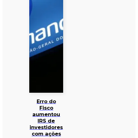
Erro do
Fisco
aumentou
IRS de
investidores
com ações