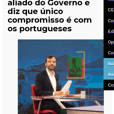
aliado do Governo e
diz que único
CE
compromisso é com
Co
os portugueses
Ed
Op
Co
Su
As
Co