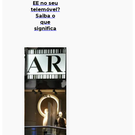
EE no seu
telemóvel?
Saiba o
que
significa