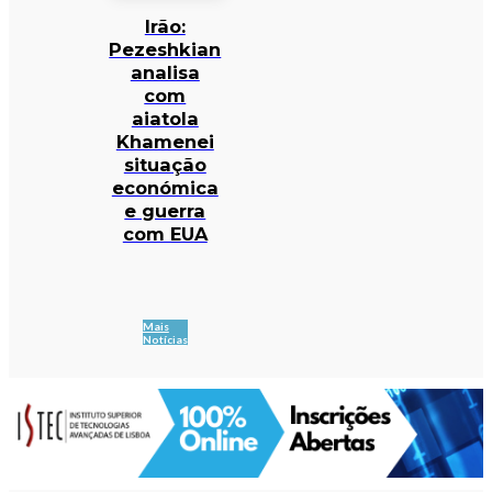
Irão:
Pezeshkian
analisa
com
aiatola
Khamenei
situação
económica
e guerra
com EUA
Mais
Notícias