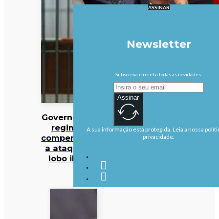
ASSINAR
Newsletter
Subscreva e receba todas as novidades.
Assinar
Governo altera
regime de
A sua informação está protegida. Leia a nossa políti
compensações
privacidade.
a ataques de
lobo ibérico