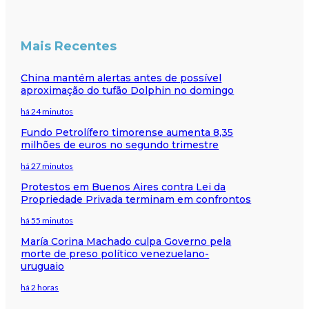
Mais Recentes
China mantém alertas antes de possível
aproximação do tufão Dolphin no domingo
há 24 minutos
Fundo Petrolífero timorense aumenta 8,35
milhões de euros no segundo trimestre
há 27 minutos
Protestos em Buenos Aires contra Lei da
Propriedade Privada terminam em confrontos
há 55 minutos
María Corina Machado culpa Governo pela
morte de preso político venezuelano-
uruguaio
há 2 horas