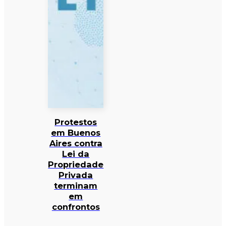
Protestos
em Buenos
Aires contra
Lei da
Propriedade
Privada
terminam
em
confrontos