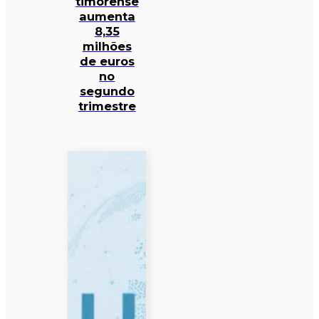
timorense
aumenta
8,35
milhões
de euros
no
segundo
trimestre