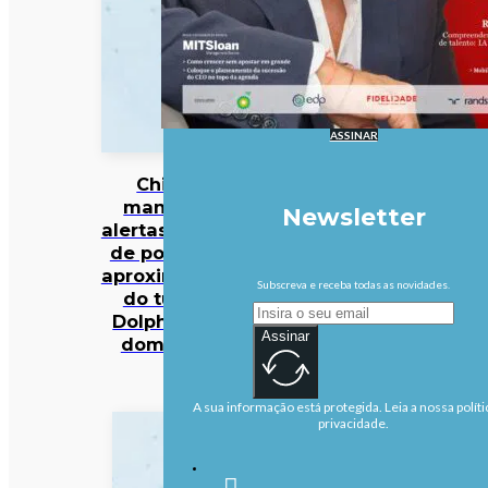
ASSINAR
China
mantém
Newsletter
alertas antes
de possível
aproximação
Subscreva e receba todas as novidades.
do tufão
Dolphin no
Assinar
domingo
A sua informação está protegida. Leia a nossa políti
privacidade.