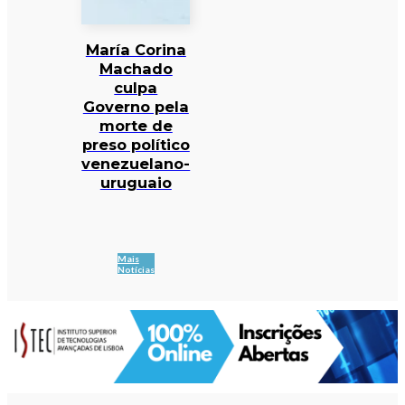
María Corina
Machado
culpa
Governo pela
morte de
preso político
venezuelano-
uruguaio
Mais
Notícias